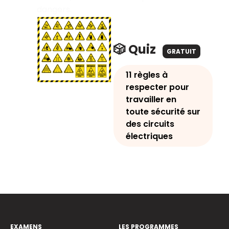
dangers.
🎲 Quiz
GRATUIT
11 règles à
respecter pour
travailler en
toute sécurité sur
des circuits
électriques
EXAMENS
LES PROGRAMMES