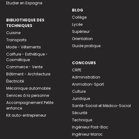
Etudier en Espagne
BLOG
Collège
BIBLIOTHEQUE DES
Lycée
TECHNIQUES
Supérieur
Cuisine
Orientation
Transports
Guide pratique
Mode - Vêtements
Coiffure - Esthétique -
Cosmétique
CONCOURS
Commerce - Vente
CRPE
Bâtiment - Architecture
Administration
Électricité
Animation-Sport
Mécanique automobile
Culture
Services à la personne
Juridique
Accompagnement Petite
Santé-Social et Médico-Social
enfance
Sécurité
Kit auto-entrepreneur
Technique
Ingénieur Post-Bac
Ingénieur Maroc