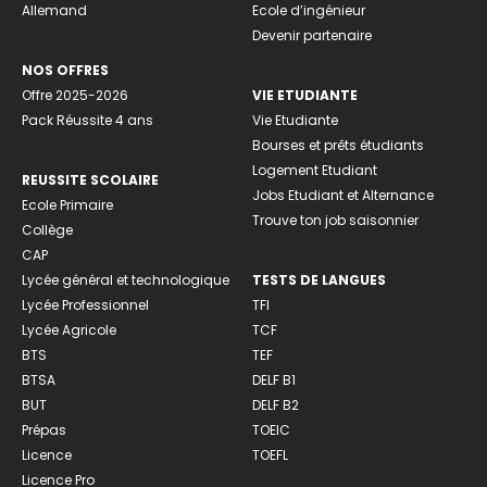
Allemand
Ecole d’ingénieur
Devenir partenaire
NOS OFFRES
Offre 2025-2026
VIE ETUDIANTE
Pack Réussite 4 ans
Vie Etudiante
Bourses et prêts étudiants
Logement Etudiant
REUSSITE SCOLAIRE
Jobs Etudiant et Alternance
Ecole Primaire
Trouve ton job saisonnier
Collège
CAP
Lycée général et technologique
TESTS DE LANGUES
Lycée Professionnel
TFI
Lycée Agricole
TCF
BTS
TEF
BTSA
DELF B1
BUT
DELF B2
Prépas
TOEIC
Licence
TOEFL
Licence Pro