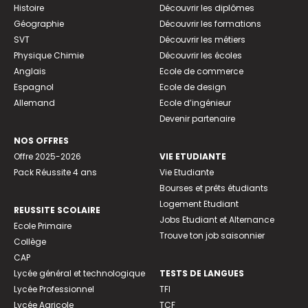
Histoire
Découvrir les diplômes
Géographie
Découvrir les formations
SVT
Découvrir les métiers
Physique Chimie
Découvrir les écoles
Anglais
Ecole de commerce
Espagnol
Ecole de design
Allemand
Ecole d’ingénieur
Devenir partenaire
NOS OFFRES
Offre 2025-2026
VIE ETUDIANTE
Pack Réussite 4 ans
Vie Etudiante
Bourses et prêts étudiants
Logement Etudiant
REUSSITE SCOLAIRE
Jobs Etudiant et Alternance
Ecole Primaire
Trouve ton job saisonnier
Collège
CAP
Lycée général et technologique
TESTS DE LANGUES
Lycée Professionnel
TFI
Lycée Agricole
TCF