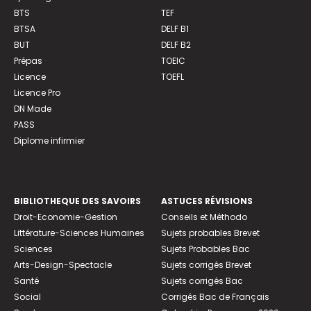
BTS
TEF
BTSA
DELF B1
BUT
DELF B2
Prépas
TOEIC
Licence
TOEFL
Licence Pro
DN Made
PASS
Diplome infirmier
BIBLIOTHEQUE DES SAVOIRS
ASTUCES RÉVISIONS
Droit-Economie-Gestion
Conseils et Méthodo
Littérature-Sciences Humaines
Sujets probables Brevet
Sciences
Sujets Probables Bac
Arts-Design-Spectacle
Sujets corrigés Brevet
Santé
Sujets corrigés Bac
Social
Corrigés Bac de Français