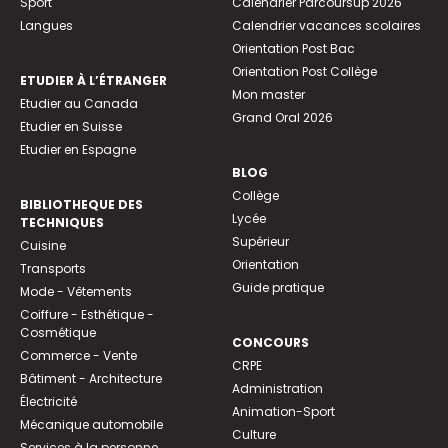
Sport
Calendrier Parcoursup 2026
Langues
Calendrier vacances scolaires
Orientation Post Bac
Orientation Post Collège
ETUDIER À L’ÉTRANGER
Mon master
Etudier au Canada
Grand Oral 2026
Etudier en Suisse
Etudier en Espagne
BLOG
Collège
BIBLIOTHEQUE DES
Lycée
TECHNIQUES
Supérieur
Cuisine
Orientation
Transports
Guide pratique
Mode - Vêtements
Coiffure - Esthétique -
Cosmétique
CONCOURS
Commerce - Vente
CRPE
Bâtiment - Architecture
Administration
Électricité
Animation-Sport
Mécanique automobile
Culture
Services à la personne