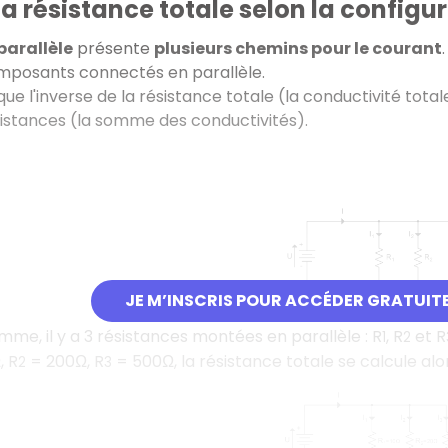
la résistance totale selon la configura
parallèle
présente
plusieurs chemins pour le courant
omposants connectés en parallèle.
que l'inverse de la résistance totale (la conductivité tota
sistances (la somme des conductivités).
JE M’INSCRIS POUR ACCÉDER GRATUIT
mme, il y a 3 résistances montées en parallèle : R
, R
et R
1
2
, R
= 200Ω, R
= 500Ω, la résistance totale se calcule alo
2
3