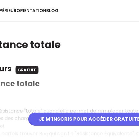
PÉRIEUR
ORIENTATION
BLOG
stance totale
ours
GRATUIT
ance totale
ésistance "totale" quand elle permet de remplacer toutes 
es des charges du circuit sont rassemblées dans une seule
JE M’INSCRIS POUR ACCÉDER GRATUIT
tot
 parfois trouver R
qui signifie "Résistance Équivalente"
eq