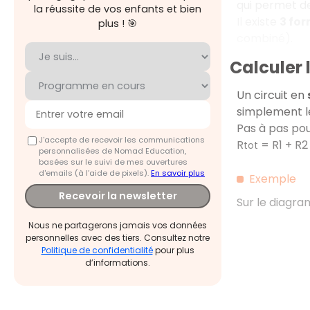
qui permet de
la réussite de vos enfants et bien
Il existe
3 for
plus ! 🎯
combiné).
Calculer 
Un circuit en
simplement l
Pas à pas pour
J'accepte de recevoir les communications
R
= R1 + R2
tot
personnalisées de Nomad Education,
basées sur le suivi de mes ouvertures
d'emails (à l’aide de pixels).
En savoir plus
Exemple
Recevoir la newsletter
Sur le diagra
Nous ne partagerons jamais vos données
personnelles avec des tiers. Consultez notre
Politique de confidentialité
pour plus
d’informations.