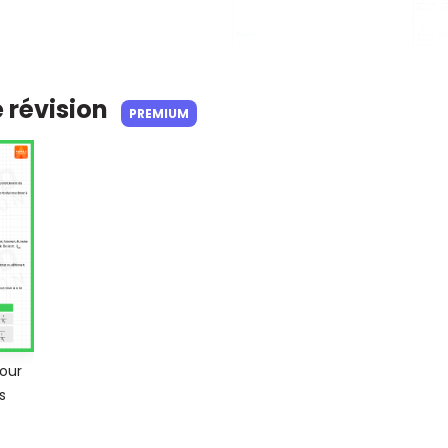
e révision
PREMIUM
our
s