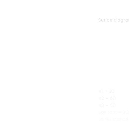
Sur ce diagr
R1 = 3Ω
R2 = 8Ω
R3 = 5Ω
Soit R
= 3Ω 
tot
La résistance 