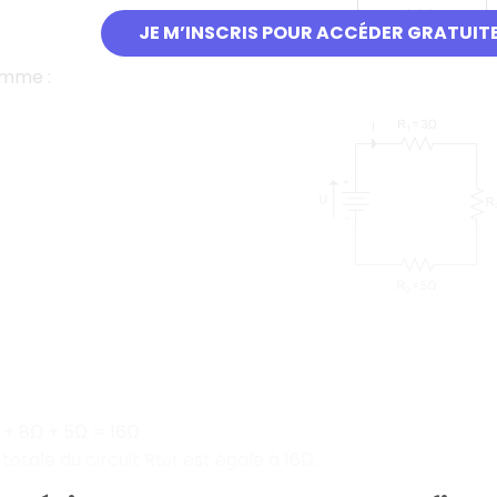
JE M’INSCRIS POUR ACCÉDER GRATUIT
amme :
+ 8Ω + 5Ω = 16Ω
totale du circuit R
est égale à 16Ω.
tot