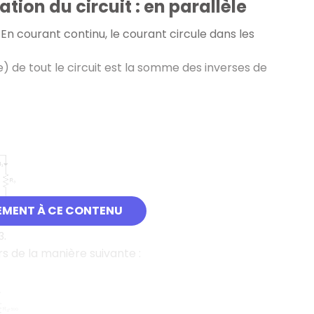
tion du circuit : en parallèle
. En courant continu, le courant circule dans les
le) de tout le circuit est la somme des inverses de
EMENT À CE CONTENU
.
3
rs de la manière suivante :