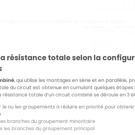
totale d’un circuit en parallèle se calcule en 2 étapes.
la résistance totale selon la configura
s
mbiné
, qui utilise les montages en série et en parallèle, 
tale du circuit est obtenue en cumulant quelques étapes 
la résistance totale d’un circuit combiné se déroule en 3 é
er le ou les groupements à réduire en priorité pour obten
e
 les branches du groupement minoritaire
e les branches du groupement principal