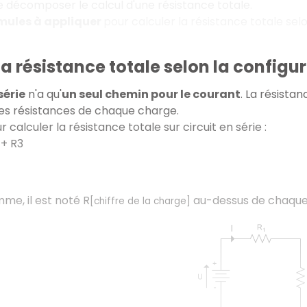
 décomposer le calcul d'une résistance totale.
mules à appliquer
pour calculer la résistance totale selon
la résistance totale selon la configura
série
n'a qu'
un seul chemin pour le courant
. La résista
es résistances de chaque charge.
 calculer la résistance totale sur circuit en série :
 + R3
mme, il est noté R
au-dessus de chaque
[chiffre de la charge]