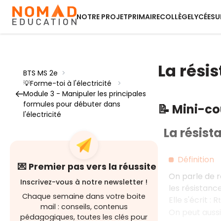
NOTRE PROJET
PRIMAIRE
COLLÈGE
LYCÉE
SU
La rési
BTS MS 2e
>
💡Forme-toi à l'électricité
>
Module 3 - Manipuler les principales
formules pour débuter dans
📝 Mini-c
l'électricité
La résist
Définition
💌 Premier pas vers la réussite
On parle de r
Inscrivez-vous à notre newsletter !
les résistanc
Chaque semaine dans votre boite
Elle s'écrit : R
mail : conseils, contenus
On peut aussi
pédagogiques, toutes les clés pour