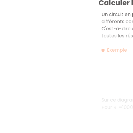
Calculer 
Un circuit en
différents c
C'est-à-dire 
toutes les ré
Exemple
Sur ce diagra
Pour R
=100Ω
1