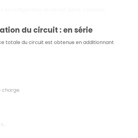
 la configuration du circuit (série, parallèle,
tion du circuit : en série
nce totale du circuit est obtenue en additionnant
 charge.