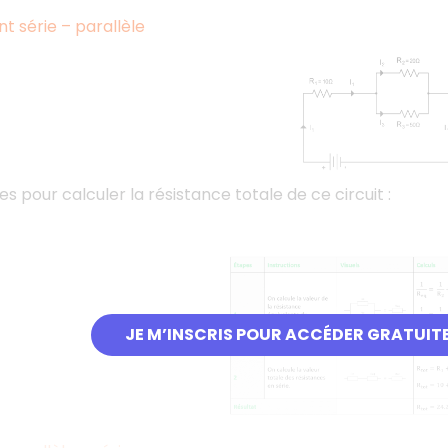
 série – parallèle
es pour calculer la résistance totale de ce circuit :
JE M’INSCRIS POUR ACCÉDER GRATUIT