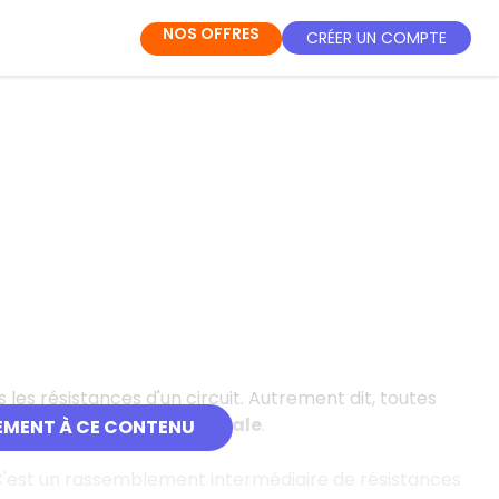
NOS OFFRES
CRÉER UN COMPTE
les résistances d'un circuit. Autrement dit, toutes
 valeur : la
résistance totale
.
EMENT À CE CONTENU
. C'est un rassemblement intermédiaire de résistances