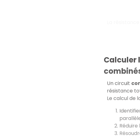
La résistance 
Calculer 
combiné
Un circuit
co
résistance to
Le calcul de 
Identifi
parallèl
Réduire
Résoudr