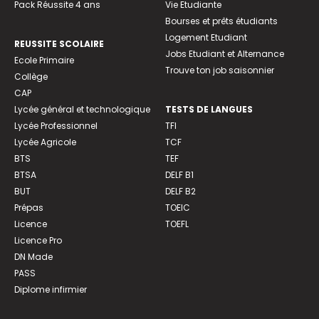
Pack Réussite 4 ans
Vie Etudiante
Bourses et prêts étudiants
Logement Etudiant
REUSSITE SCOLAIRE
Jobs Etudiant et Alternance
Ecole Primaire
Trouve ton job saisonnier
Collège
CAP
Lycée général et technologique
TESTS DE LANGUES
Lycée Professionnel
TFI
Lycée Agricole
TCF
BTS
TEF
BTSA
DELF B1
BUT
DELF B2
Prépas
TOEIC
Licence
TOEFL
Licence Pro
DN Made
PASS
Diplome infirmier