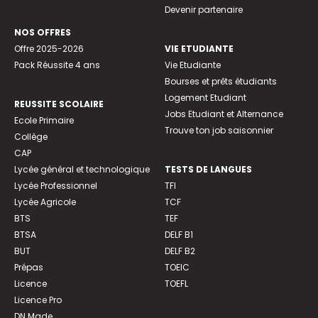
Devenir partenaire
NOS OFFRES
Offre 2025-2026
VIE ETUDIANTE
Pack Réussite 4 ans
Vie Etudiante
Bourses et prêts étudiants
Logement Etudiant
REUSSITE SCOLAIRE
Jobs Etudiant et Alternance
Ecole Primaire
Trouve ton job saisonnier
Collège
CAP
Lycée général et technologique
TESTS DE LANGUES
Lycée Professionnel
TFI
Lycée Agricole
TCF
BTS
TEF
BTSA
DELF B1
BUT
DELF B2
Prépas
TOEIC
Licence
TOEFL
Licence Pro
DN Made