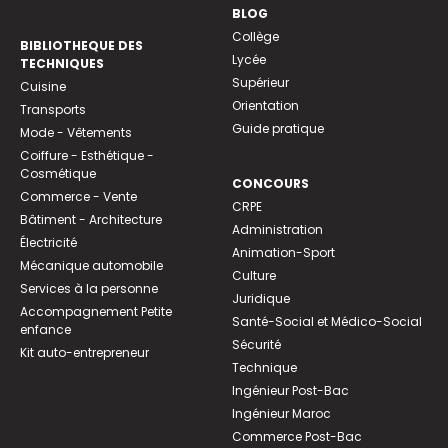
BLOG
Collège
BIBLIOTHEQUE DES
Lycée
TECHNIQUES
Supérieur
Cuisine
Orientation
Transports
Guide pratique
Mode - Vêtements
Coiffure - Esthétique -
Cosmétique
CONCOURS
Commerce - Vente
CRPE
Bâtiment - Architecture
Administration
Électricité
Animation-Sport
Mécanique automobile
Culture
Services à la personne
Juridique
Accompagnement Petite
Santé-Social et Médico-Social
enfance
Sécurité
Kit auto-entrepreneur
Technique
Ingénieur Post-Bac
Ingénieur Maroc
Commerce Post-Bac