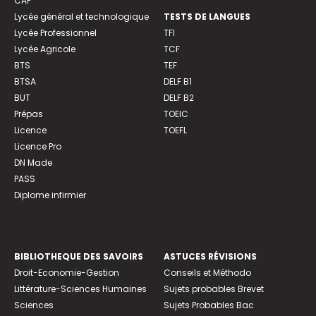
CAP
Lycée général et technologique
TESTS DE LANGUES
Lycée Professionnel
TFI
Lycée Agricole
TCF
BTS
TEF
BTSA
DELF B1
BUT
DELF B2
Prépas
TOEIC
Licence
TOEFL
Licence Pro
DN Made
PASS
Diplome infirmier
BIBLIOTHEQUE DES SAVOIRS
ASTUCES RÉVISIONS
Droit-Economie-Gestion
Conseils et Méthodo
Littérature-Sciences Humaines
Sujets probables Brevet
Sciences
Sujets Probables Bac