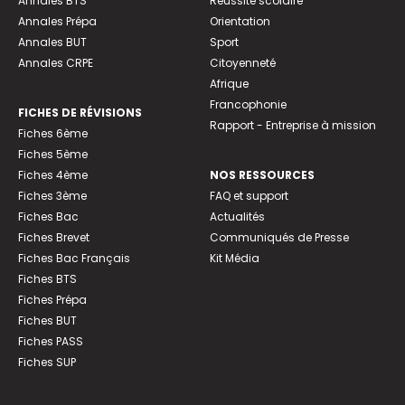
Annales BTS
Réussite scolaire
Annales Prépa
Orientation
Annales BUT
Sport
Annales CRPE
Citoyenneté
Afrique
Francophonie
FICHES DE RÉVISIONS
Rapport - Entreprise à mission
Fiches 6ème
Fiches 5ème
Fiches 4ème
NOS RESSOURCES
Fiches 3ème
FAQ et support
Fiches Bac
Actualités
Fiches Brevet
Communiqués de Presse
Fiches Bac Français
Kit Média
Fiches BTS
Fiches Prépa
Fiches BUT
Fiches PASS
Fiches SUP