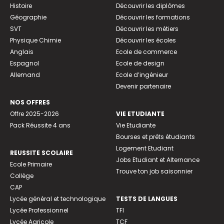
Histoire
Découvrir les diplômes
Géographie
Découvrir les formations
SVT
Découvrir les métiers
Physique Chimie
Découvrir les écoles
Anglais
Ecole de commerce
Espagnol
Ecole de design
Allemand
Ecole d’ingénieur
Devenir partenaire
NOS OFFRES
Offre 2025-2026
VIE ETUDIANTE
Pack Réussite 4 ans
Vie Etudiante
Bourses et prêts étudiants
Logement Etudiant
REUSSITE SCOLAIRE
Jobs Etudiant et Alternance
Ecole Primaire
Trouve ton job saisonnier
Collège
CAP
Lycée général et technologique
TESTS DE LANGUES
Lycée Professionnel
TFI
Lycée Agricole
TCF