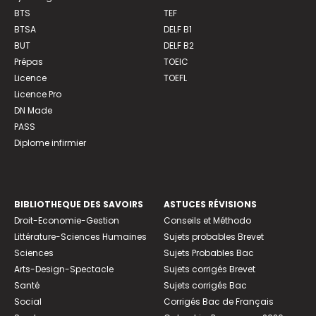
BTS
TEF
BTSA
DELF B1
BUT
DELF B2
Prépas
TOEIC
Licence
TOEFL
Licence Pro
DN Made
PASS
Diplome infirmier
BIBLIOTHEQUE DES SAVOIRS
ASTUCES RÉVISIONS
Droit-Economie-Gestion
Conseils et Méthodo
Littérature-Sciences Humaines
Sujets probables Brevet
Sciences
Sujets Probables Bac
Arts-Design-Spectacle
Sujets corrigés Brevet
Santé
Sujets corrigés Bac
Social
Corrigés Bac de Français