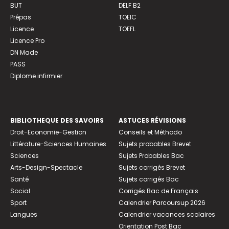
BUT
DELF B2
Prépas
TOEIC
Licence
TOEFL
Licence Pro
DN Made
PASS
Diplome infirmier
BIBLIOTHEQUE DES SAVOIRS
ASTUCES RÉVISIONS
Droit-Economie-Gestion
Conseils et Méthodo
Littérature-Sciences Humaines
Sujets probables Brevet
Sciences
Sujets Probables Bac
Arts-Design-Spectacle
Sujets corrigés Brevet
Santé
Sujets corrigés Bac
Social
Corrigés Bac de Français
Sport
Calendrier Parcoursup 2026
Langues
Calendrier vacances scolaires
Orientation Post Bac