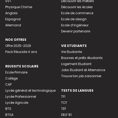
SVT
Découvrir les métiers
Physique Chimie
Découvrir les écoles
Anglais
Ecole de commerce
Espagnol
Ecole de design
Allemand
Ecole d’ingénieur
Devenir partenaire
NOS OFFRES
Offre 2025-2026
VIE ETUDIANTE
Pack Réussite 4 ans
Vie Etudiante
Bourses et prêts étudiants
Logement Etudiant
REUSSITE SCOLAIRE
Jobs Etudiant et Alternance
Ecole Primaire
Trouve ton job saisonnier
Collège
CAP
Lycée général et technologique
TESTS DE LANGUES
Lycée Professionnel
TFI
Lycée Agricole
TCF
BTS
TEF
BTSA
DELF B1