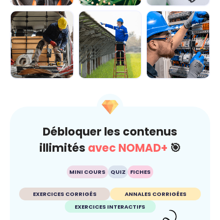
Module 1 - Les
Module 2 -
Module 3 -
bases de
Explorer le
Manipuler les
l'électricité
circuit
principales for...
électriqu...
Module 4 -
Module 5 -
Module 6 - Les
Découvrir les
Appréhender le
règles de
équipements de
fonctionnement...
sécurité pour t...
...
Débloquer les contenus
illimités
avec NOMAD+
🎯
MINI COURS
QUIZ
FICHES
EXERCICES CORRIGÉS
ANNALES CORRIGÉES
EXERCICES INTERACTIFS