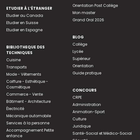
Orientation Post Collège
ETUDIER À L’ÉTRANGER
Mon master
Etudier au Canada
Grand Oral 2026
Etudier en Suisse
Etudier en Espagne
BLOG
Collège
BIBLIOTHEQUE DES
Lycée
TECHNIQUES
Supérieur
Cuisine
Orientation
Transports
Guide pratique
Mode - Vêtements
Coiffure - Esthétique -
Cosmétique
CONCOURS
Commerce - Vente
CRPE
Bâtiment - Architecture
Administration
Électricité
Animation-Sport
Mécanique automobile
Culture
Services à la personne
Juridique
Accompagnement Petite
Santé-Social et Médico-Social
enfance