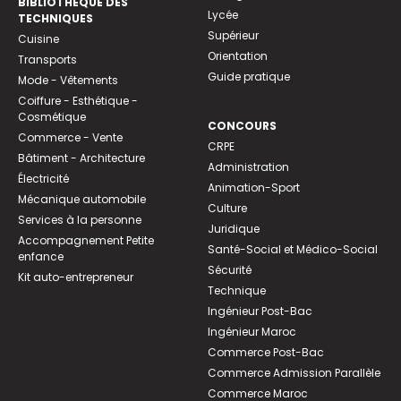
BIBLIOTHEQUE DES
Lycée
TECHNIQUES
Supérieur
Cuisine
Orientation
Transports
Guide pratique
Mode - Vêtements
Coiffure - Esthétique -
Cosmétique
CONCOURS
Commerce - Vente
CRPE
Bâtiment - Architecture
Administration
Électricité
Animation-Sport
Mécanique automobile
Culture
Services à la personne
Juridique
Accompagnement Petite
Santé-Social et Médico-Social
enfance
Sécurité
Kit auto-entrepreneur
Technique
Ingénieur Post-Bac
Ingénieur Maroc
Commerce Post-Bac
Commerce Admission Parallèle
Commerce Maroc