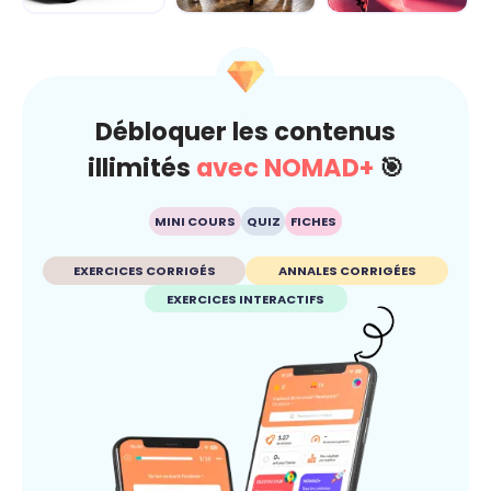
Dérap'Pas, le
Carré sur la
Fake ou pas ?
projet
route... je gère
Dis-moi c'que tu
avant qu'ç...
crois
Débloquer les contenus
illimités
avec NOMAD+
🎯
MINI COURS
QUIZ
FICHES
EXERCICES CORRIGÉS
ANNALES CORRIGÉES
EXERCICES INTERACTIFS