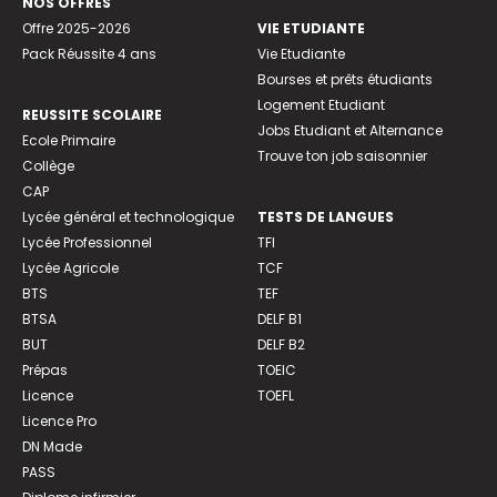
NOS OFFRES
Offre 2025-2026
VIE ETUDIANTE
Pack Réussite 4 ans
Vie Etudiante
Bourses et prêts étudiants
Logement Etudiant
REUSSITE SCOLAIRE
Jobs Etudiant et Alternance
Ecole Primaire
Trouve ton job saisonnier
Collège
CAP
Lycée général et technologique
TESTS DE LANGUES
Lycée Professionnel
TFI
Lycée Agricole
TCF
BTS
TEF
BTSA
DELF B1
BUT
DELF B2
Prépas
TOEIC
Licence
TOEFL
Licence Pro
DN Made
PASS