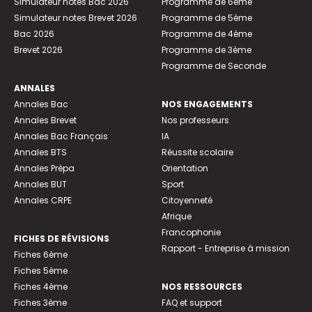
Simulateur notes Bac 2026
Programme de 6ème
Simulateur notes Brevet 2026
Programme de 5ème
Bac 2026
Programme de 4ème
Brevet 2026
Programme de 3ème
Programme de Seconde
ANNALES
Annales Bac
NOS ENGAGEMENTS
Annales Brevet
Nos professeurs
Annales Bac Français
IA
Annales BTS
Réussite scolaire
Annales Prépa
Orientation
Annales BUT
Sport
Annales CRPE
Citoyenneté
Afrique
Francophonie
FICHES DE RÉVISIONS
Rapport - Entreprise à mission
Fiches 6ème
Fiches 5ème
Fiches 4ème
NOS RESSOURCES
Fiches 3ème
FAQ et support