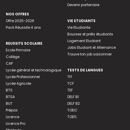
Devenir partenaire
NOS OFFRES
Offre 2025-2026
VIE ETUDIANTE
Pack Réussite 4 ans
Vie Etudiante
Bourses et prêts étudiants
Logement Etudiant
REUSSITE SCOLAIRE
Jobs Etudiant et Alternance
Ecole Primaire
Trouve ton job saisonnier
Collège
CAP
Lycée général et technologique
TESTS DE LANGUES
Lycée Professionnel
TFI
Lycée Agricole
TCF
BTS
TEF
BTSA
DELF B1
BUT
DELF B2
Prépas
TOEIC
Licence
TOEFL
Licence Pro