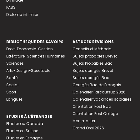
DN Made
PASS
Diplome infirmier
BIBLIOTHEQUE DES SAVOIRS
ASTUCES RÉVISIONS
Droit-Economie-Gestion
Conseils et Méthodo
Littérature-Sciences Humaines
Sujets probables Brevet
Sciences
Sujets Probables Bac
Arts-Design-Spectacle
Sujets corrigés Brevet
Santé
Sujets corrigés Bac
Social
Corrigés Bac de Français
Sport
Calendrier Parcoursup 2026
Langues
Calendrier vacances scolaires
Orientation Post Bac
Orientation Post Collège
ETUDIER À L’ÉTRANGER
Mon master
Etudier au Canada
Grand Oral 2026
Etudier en Suisse
Etudier en Espagne