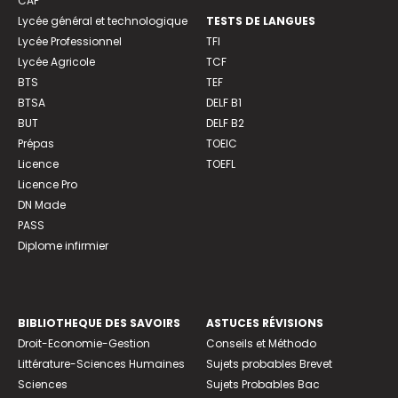
CAP
Lycée général et technologique
TESTS DE LANGUES
Lycée Professionnel
TFI
Lycée Agricole
TCF
BTS
TEF
BTSA
DELF B1
BUT
DELF B2
Prépas
TOEIC
Licence
TOEFL
Licence Pro
DN Made
PASS
Diplome infirmier
BIBLIOTHEQUE DES SAVOIRS
ASTUCES RÉVISIONS
Droit-Economie-Gestion
Conseils et Méthodo
Littérature-Sciences Humaines
Sujets probables Brevet
Sciences
Sujets Probables Bac