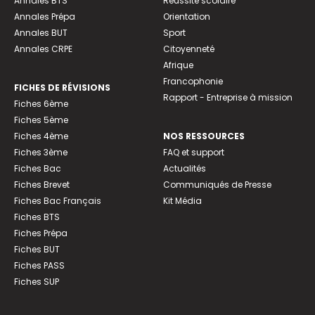
Annales BTS
Réussite scolaire
Annales Prépa
Orientation
Annales BUT
Sport
Annales CRPE
Citoyenneté
Afrique
Francophonie
FICHES DE RÉVISIONS
Rapport - Entreprise à mission
Fiches 6ème
Fiches 5ème
Fiches 4ème
NOS RESSOURCES
Fiches 3ème
FAQ et support
Fiches Bac
Actualités
Fiches Brevet
Communiqués de Presse
Fiches Bac Français
Kit Média
Fiches BTS
Fiches Prépa
Fiches BUT
Fiches PASS
Fiches SUP