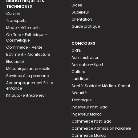
BIBLIOTHEQUE DES
Lycée
TECHNIQUES
Supérieur
Cuisine
Orientation
Transports
Guide pratique
Mode - Vêtements
Coiffure - Esthétique -
Cosmétique
CONCOURS
Commerce - Vente
CRPE
Bâtiment - Architecture
Administration
Électricité
Animation-Sport
Mécanique automobile
Culture
Services à la personne
Juridique
Accompagnement Petite
Santé-Social et Médico-Social
enfance
Sécurité
Kit auto-entrepreneur
Technique
Ingénieur Post-Bac
Ingénieur Maroc
Commerce Post-Bac
Commerce Admission Parallèle
Commerce Maroc