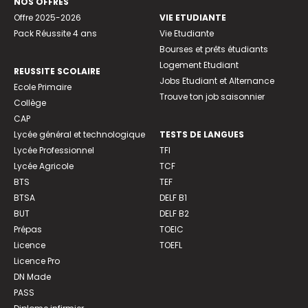
NOS OFFRES
Offre 2025-2026
VIE ETUDIANTE
Pack Réussite 4 ans
Vie Etudiante
Bourses et prêts étudiants
Logement Etudiant
REUSSITE SCOLAIRE
Jobs Etudiant et Alternance
Ecole Primaire
Trouve ton job saisonnier
Collège
CAP
Lycée général et technologique
TESTS DE LANGUES
Lycée Professionnel
TFI
Lycée Agricole
TCF
BTS
TEF
BTSA
DELF B1
BUT
DELF B2
Prépas
TOEIC
Licence
TOEFL
Licence Pro
DN Made
PASS