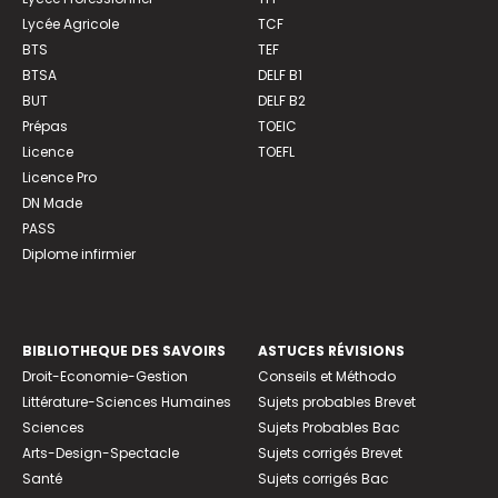
Lycée Agricole
TCF
BTS
TEF
BTSA
DELF B1
BUT
DELF B2
Prépas
TOEIC
Licence
TOEFL
Licence Pro
DN Made
PASS
Diplome infirmier
BIBLIOTHEQUE DES SAVOIRS
ASTUCES RÉVISIONS
Droit-Economie-Gestion
Conseils et Méthodo
Littérature-Sciences Humaines
Sujets probables Brevet
Sciences
Sujets Probables Bac
Arts-Design-Spectacle
Sujets corrigés Brevet
Santé
Sujets corrigés Bac