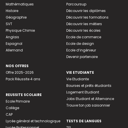
Mathématiques
Parcoursup
Histoire
Découvrir les diplômes
Géographie
Découvrir les formations
SVT
Découvrir les métiers
Physique Chimie
Découvrir les écoles
Anglais
Ecole de commerce
Espagnol
Ecole de design
Allemand
Ecole d’ingénieur
Devenir partenaire
NOS OFFRES
Offre 2025-2026
VIE ETUDIANTE
Pack Réussite 4 ans
Vie Etudiante
Bourses et prêts étudiants
Logement Etudiant
REUSSITE SCOLAIRE
Jobs Etudiant et Alternance
Ecole Primaire
Trouve ton job saisonnier
Collège
CAP
Lycée général et technologique
TESTS DE LANGUES
Lycée Professionnel
TFI