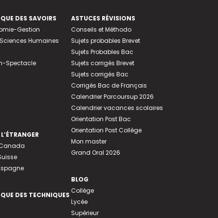
EQUE DES SAVOIRS
ASTUCES RÉVISIONS
nomie-Gestion
Conseils et Méthodo
e-Sciences Humaines
Sujets probables Brevet
Sujets Probables Bac
n-Spectacle
Sujets corrigés Brevet
Sujets corrigés Bac
Corrigés Bac de Français
Calendrier Parcoursup 2026
Calendrier vacances scolaires
Orientation Post Bac
Orientation Post Collège
 L’ÉTRANGER
Mon master
u Canada
Grand Oral 2026
Suisse
 Espagne
BLOG
Collège
EQUE DES TECHNIQUES
Lycée
Supérieur