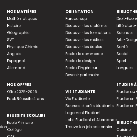
NOS MATIÈRES
ORIENTATION
BIBLIOTH
Mathématiques
Parcoursup
Droit-Eco
Histoire
Découvrir les diplômes
Littératur
Géographie
Découvrir les formations
Sciences
SVT
Découvrir les métiers
Arts-Desig
Physique Chimie
Découvrir les écoles
Santé
Anglais
Ecole de commerce
Social
Espagnol
Ecole de design
Sport
Allemand
Ecole d’ingénieur
Langues
Devenir partenaire
NOS OFFRES
ETUDIER À
Offre 2025-2026
VIE ETUDIANTE
Etudier a
Pack Réussite 4 ans
Vie Etudiante
Etudier en 
Bourses et prêts étudiants
Etudier en
Logement Etudiant
REUSSITE SCOLAIRE
Jobs Etudiant et Alternance
Ecole Primaire
BIBLIOTH
sion
Trouve ton job saisonnier
Collège
Cuisine
CAP
Transports