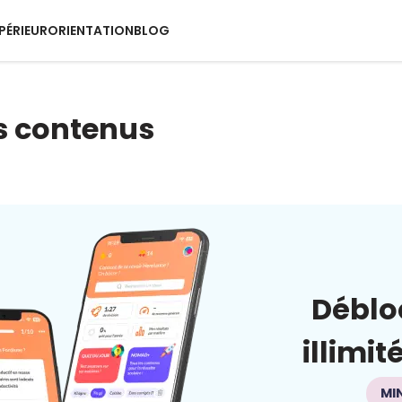
PÉRIEUR
ORIENTATION
BLOG
s contenus
Déblo
illimit
MI