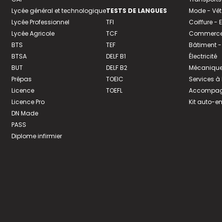
Lycée général et technologique
TESTS DE LANGUES
Mode - Vê
Lycée Professionnel
TFI
Coiffure -
Lycée Agricole
TCF
Commerce 
BTS
TEF
Bâtiment -
BTSA
DELF B1
Électricité
BUT
DELF B2
Mécanique
Prépas
TOEIC
Services à
Licence
TOEFL
Accompagn
Licence Pro
Kit auto-e
DN Made
PASS
Diplome infirmier