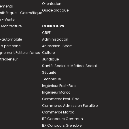
Orientation
tements
Guide pratique
 Esthétique - Cosmétique
- Vente
 Architecture
CONCOURS
CRPE
 automobile
Administration
 la personne
Animation-Sport
ement Petite enfance
Culture
ntrepreneur
Juridique
Santé-Social et Médico-Social
Sécurité
Technique
Ingénieur Post-Bac
Ingénieur Maroc
Commerce Post-Bac
Commerce Admission Parallèle
Commerce Maroc
IEP Concours Commun
IEP Concours Grenoble