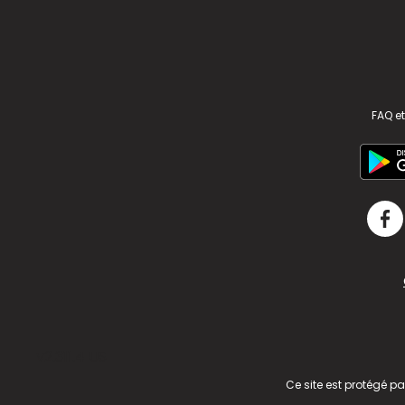
FAQ et
v2.311.4 US
Ce site est protégé p