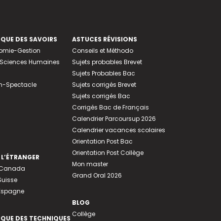
EQUE DES SAVOIRS
ASTUCES RÉVISIONS
nomie-Gestion
Conseils et Méthodo
e-Sciences Humaines
Sujets probables Brevet
Sujets Probables Bac
n-Spectacle
Sujets corrigés Brevet
Sujets corrigés Bac
Corrigés Bac de Français
Calendrier Parcoursup 2026
Calendrier vacances scolaires
Orientation Post Bac
Orientation Post Collège
 L’ÉTRANGER
Mon master
u Canada
Grand Oral 2026
Suisse
 Espagne
BLOG
Collège
EQUE DES TECHNIQUES