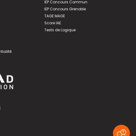
IEP Concours Commun
IEP Concours Grenoble
TAGE MAGE
Score IAE
Tests de Logique
tialité
s