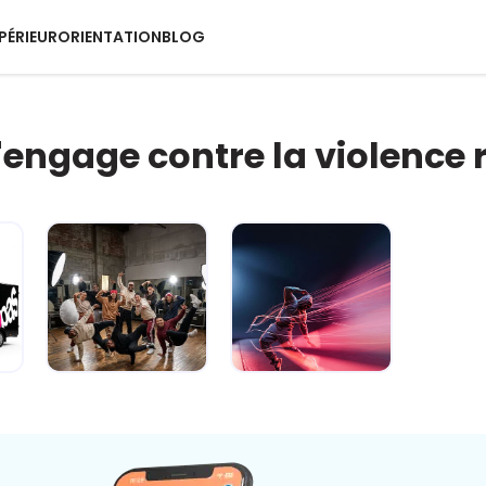
PÉRIEUR
ORIENTATION
BLOG
s'engage contre la violence 
e
Carré sur la
Fake ou pas ?
route... je gère
Dis-moi c'que
avant qu'ç...
tu crois