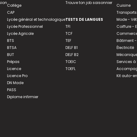
sion
Trouve ton job saisonnier
Collège
Cuisine
CAP
Transports
Lycée général et technologique
TESTS DE LANGUES
Mode - Vê
Lycée Professionnel
TFI
Coiffure -
Lycée Agricole
TCF
Commerce 
BTS
TEF
Bâtiment -
BTSA
DELF B1
Électricité
BUT
DELF B2
Mécanique
Prépas
TOEIC
Services à
Licence
TOEFL
Accompagn
Licence Pro
Kit auto-e
DN Made
PASS
Diplome infirmier