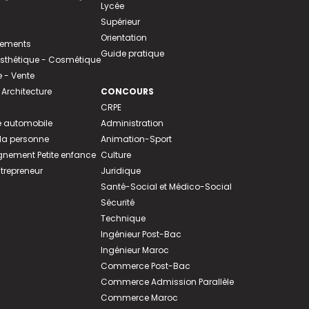
Lycée
Supérieur
Orientation
tements
Guide pratique
 Esthétique - Cosmétique
- Vente
 Architecture
CONCOURS
CRPE
 automobile
Administration
 la personne
Animation-Sport
ement Petite enfance
Culture
ntrepreneur
Juridique
Santé-Social et Médico-Social
Sécurité
Technique
Ingénieur Post-Bac
Ingénieur Maroc
Commerce Post-Bac
Commerce Admission Parallèle
Commerce Maroc