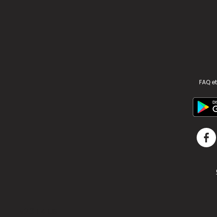
FAQ et
v2.311.4 US