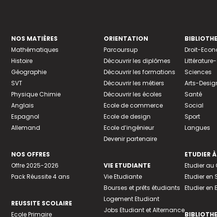
NOS MATIÈRES
ORIENTATION
BIBLIOTH
Mathématiques
Parcoursup
Droit-Eco
Histoire
Découvrir les diplômes
Littératur
Géographie
Découvrir les formations
Sciences
SVT
Découvrir les métiers
Arts-Desig
Physique Chimie
Découvrir les écoles
Santé
Anglais
Ecole de commerce
Social
Espagnol
Ecole de design
Sport
Allemand
Ecole d’ingénieur
Langues
Devenir partenaire
NOS OFFRES
ETUDIER À
Offre 2025-2026
VIE ETUDIANTE
Etudier a
Pack Réussite 4 ans
Vie Etudiante
Etudier en 
Bourses et prêts étudiants
Etudier en
Logement Etudiant
REUSSITE SCOLAIRE
Jobs Etudiant et Alternance
Ecole Primaire
BIBLIOTH