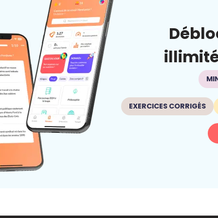
Déblo
illimit
MI
EXERCICES CORRIGÉS