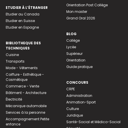
Orientation Post Collège
ETUDIER À L’ÉTRANGER
Mon master
Etudier au Canada
Grand Oral 2026
Etudier en Suisse
Etudier en Espagne
BLOG
Collège
BIBLIOTHEQUE DES
Lycée
TECHNIQUES
Supérieur
Cuisine
Orientation
Transports
Guide pratique
Mode - Vêtements
Coiffure - Esthétique -
Cosmétique
CONCOURS
Commerce - Vente
CRPE
Bâtiment - Architecture
Administration
Électricité
Animation-Sport
Mécanique automobile
Culture
Services à la personne
Juridique
Accompagnement Petite
Santé-Social et Médico-Social
enfance