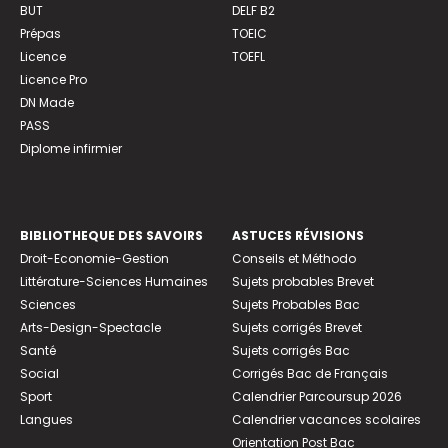
BUT
DELF B2
Prépas
TOEIC
Licence
TOEFL
Licence Pro
DN Made
PASS
Diplome infirmier
BIBLIOTHEQUE DES SAVOIRS
ASTUCES RÉVISIONS
Droit-Economie-Gestion
Conseils et Méthodo
Littérature-Sciences Humaines
Sujets probables Brevet
Sciences
Sujets Probables Bac
Arts-Design-Spectacle
Sujets corrigés Brevet
Santé
Sujets corrigés Bac
Social
Corrigés Bac de Français
Sport
Calendrier Parcoursup 2026
Langues
Calendrier vacances scolaires
Orientation Post Bac