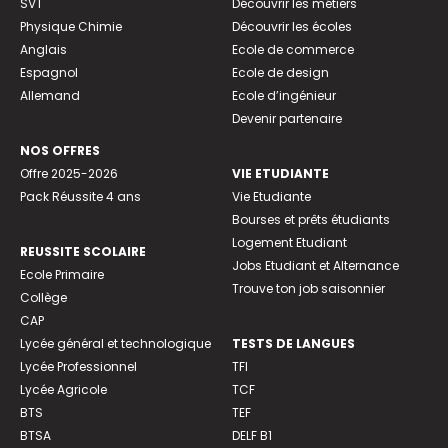
SVT
Découvrir les métiers
Physique Chimie
Découvrir les écoles
Anglais
Ecole de commerce
Espagnol
Ecole de design
Allemand
Ecole d’ingénieur
Devenir partenaire
NOS OFFRES
Offre 2025-2026
VIE ETUDIANTE
Pack Réussite 4 ans
Vie Etudiante
Bourses et prêts étudiants
Logement Etudiant
REUSSITE SCOLAIRE
Jobs Etudiant et Alternance
Ecole Primaire
Trouve ton job saisonnier
Collège
CAP
Lycée général et technologique
TESTS DE LANGUES
Lycée Professionnel
TFI
Lycée Agricole
TCF
BTS
TEF
BTSA
DELF B1