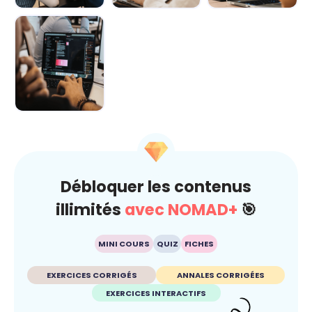
Demain au
IA : comment
L’IA décryptée :
boulot : Les
rester maître du
le kit de survie
métiers boostés
jeu ? 🐍
pour c...
p...
L’IA au
quotidien : Ton
super-pouvoir
ét...
Débloquer les contenus
illimités
avec NOMAD+
🎯
MINI COURS
QUIZ
FICHES
EXERCICES CORRIGÉS
ANNALES CORRIGÉES
EXERCICES INTERACTIFS