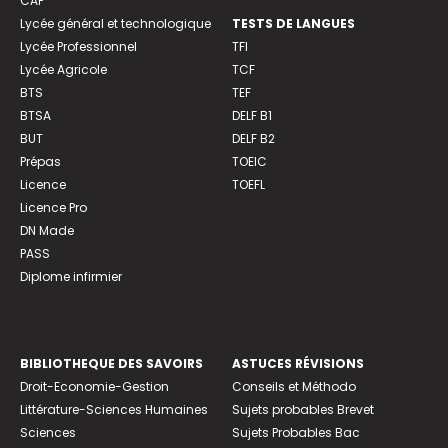
CAP
Lycée général et technologique
TESTS DE LANGUES
Lycée Professionnel
TFI
Lycée Agricole
TCF
BTS
TEF
BTSA
DELF B1
BUT
DELF B2
Prépas
TOEIC
Licence
TOEFL
Licence Pro
DN Made
PASS
Diplome infirmier
BIBLIOTHEQUE DES SAVOIRS
ASTUCES RÉVISIONS
Droit-Economie-Gestion
Conseils et Méthodo
Littérature-Sciences Humaines
Sujets probables Brevet
Sciences
Sujets Probables Bac