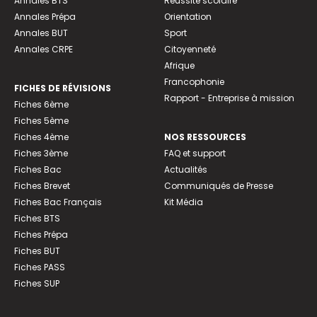
Annales BTS
Réussite scolaire
Annales Prépa
Orientation
Annales BUT
Sport
Annales CRPE
Citoyenneté
Afrique
Francophonie
FICHES DE RÉVISIONS
Rapport - Entreprise à mission
Fiches 6ème
Fiches 5ème
Fiches 4ème
NOS RESSOURCES
Fiches 3ème
FAQ et support
Fiches Bac
Actualités
Fiches Brevet
Communiqués de Presse
Fiches Bac Français
Kit Média
Fiches BTS
Fiches Prépa
Fiches BUT
Fiches PASS
Fiches SUP