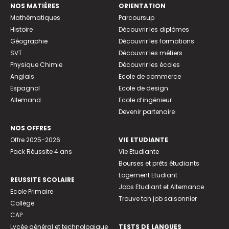
NOS MATIÈRES
ORIENTATION
Mathématiques
Parcoursup
Histoire
Découvrir les diplômes
Géographie
Découvrir les formations
SVT
Découvrir les métiers
Physique Chimie
Découvrir les écoles
Anglais
Ecole de commerce
Espagnol
Ecole de design
Allemand
Ecole d’ingénieur
Devenir partenaire
NOS OFFRES
Offre 2025-2026
VIE ETUDIANTE
Pack Réussite 4 ans
Vie Etudiante
Bourses et prêts étudiants
Logement Etudiant
REUSSITE SCOLAIRE
Jobs Etudiant et Alternance
Ecole Primaire
Trouve ton job saisonnier
Collège
CAP
Lycée général et technologique
TESTS DE LANGUES