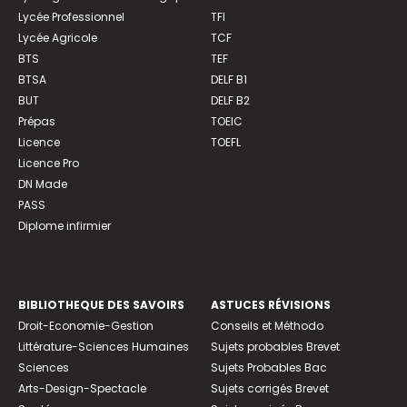
Lycée Professionnel
TFI
Lycée Agricole
TCF
BTS
TEF
BTSA
DELF B1
BUT
DELF B2
Prépas
TOEIC
Licence
TOEFL
Licence Pro
DN Made
PASS
Diplome infirmier
BIBLIOTHEQUE DES SAVOIRS
ASTUCES RÉVISIONS
Droit-Economie-Gestion
Conseils et Méthodo
Littérature-Sciences Humaines
Sujets probables Brevet
Sciences
Sujets Probables Bac
Arts-Design-Spectacle
Sujets corrigés Brevet