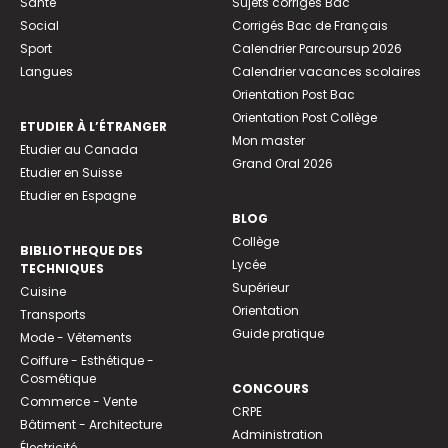
Santé
Sujets corrigés Bac
Social
Corrigés Bac de Français
Sport
Calendrier Parcoursup 2026
Langues
Calendrier vacances scolaires
Orientation Post Bac
Orientation Post Collège
ETUDIER À L’ÉTRANGER
Mon master
Etudier au Canada
Grand Oral 2026
Etudier en Suisse
Etudier en Espagne
BLOG
Collège
BIBLIOTHEQUE DES
Lycée
TECHNIQUES
Supérieur
Cuisine
Orientation
Transports
Guide pratique
Mode - Vêtements
Coiffure - Esthétique -
Cosmétique
CONCOURS
Commerce - Vente
CRPE
Bâtiment - Architecture
Administration
Électricité