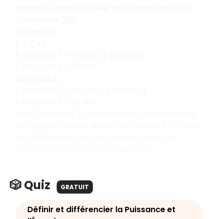
capacité, alors que celle de la lampe de 10W a
consommé 20% :
Ampoule 1 :
E = P x t
E Ampoule 1 = 10 (W) x 2 (heures)
E Ampoule 1 = 20 Wh
Ampoule 2 :
E Ampoule 1 = 45 (W) x 2 (heures)
E Ampoule 1 = 90 Wh
Ainsi, l’ampoule 2 consomme deux fois plus que
l’ampoule 1 sur une durée de 2 heures. Il y a donc
une différence dans les niveaux d’énergie
restante stockée dans chaque pile.
🎲 Quiz
GRATUIT
Définir et différencier la Puissance et