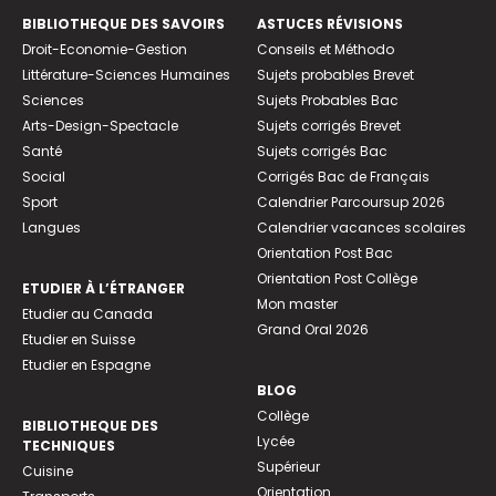
BIBLIOTHEQUE DES SAVOIRS
ASTUCES RÉVISIONS
Droit-Economie-Gestion
Conseils et Méthodo
Littérature-Sciences Humaines
Sujets probables Brevet
Sciences
Sujets Probables Bac
Arts-Design-Spectacle
Sujets corrigés Brevet
Santé
Sujets corrigés Bac
Social
Corrigés Bac de Français
Sport
Calendrier Parcoursup 2026
Langues
Calendrier vacances scolaires
Orientation Post Bac
Orientation Post Collège
ETUDIER À L’ÉTRANGER
Mon master
Etudier au Canada
Grand Oral 2026
Etudier en Suisse
Etudier en Espagne
BLOG
Collège
BIBLIOTHEQUE DES
Lycée
TECHNIQUES
Supérieur
Cuisine
Orientation