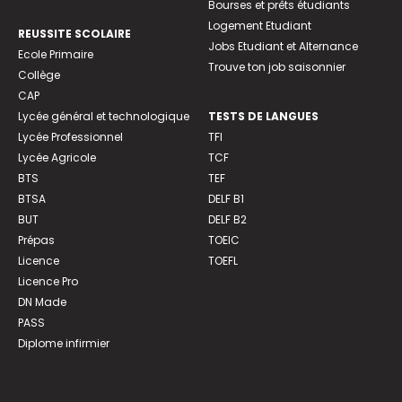
Bourses et prêts étudiants
Logement Etudiant
REUSSITE SCOLAIRE
Jobs Etudiant et Alternance
Ecole Primaire
Trouve ton job saisonnier
Collège
CAP
Lycée général et technologique
TESTS DE LANGUES
Lycée Professionnel
TFI
Lycée Agricole
TCF
BTS
TEF
BTSA
DELF B1
BUT
DELF B2
Prépas
TOEIC
Licence
TOEFL
Licence Pro
DN Made
PASS
Diplome infirmier