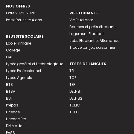
NOS OFFRES
Offre 2025-2026
VIE ETUDIANTE
Pack Réussite 4 ans
Vie Etudiante
Bourses et prêts étudiants
Logement Etudiant
REUSSITE SCOLAIRE
Jobs Etudiant et Alternance
Ecole Primaire
Trouve ton job saisonnier
Collège
CAP
Lycée général et technologique
TESTS DE LANGUES
Lycée Professionnel
TFI
Lycée Agricole
TCF
BTS
TEF
BTSA
DELF B1
BUT
DELF B2
Prépas
TOEIC
Licence
TOEFL
Licence Pro
DN Made
PASS