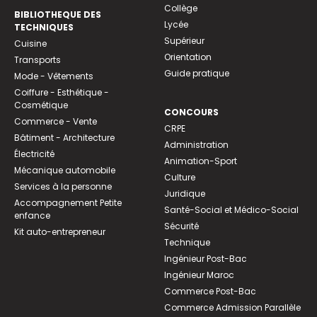
Collège
BIBLIOTHEQUE DES
Lycée
TECHNIQUES
Supérieur
Cuisine
Orientation
Transports
Guide pratique
Mode - Vêtements
Coiffure - Esthétique -
Cosmétique
CONCOURS
Commerce - Vente
CRPE
Bâtiment - Architecture
Administration
Électricité
Animation-Sport
Mécanique automobile
Culture
Services à la personne
Juridique
Accompagnement Petite
Santé-Social et Médico-Social
enfance
Sécurité
Kit auto-entrepreneur
Technique
Ingénieur Post-Bac
Ingénieur Maroc
Commerce Post-Bac
Commerce Admission Parallèle