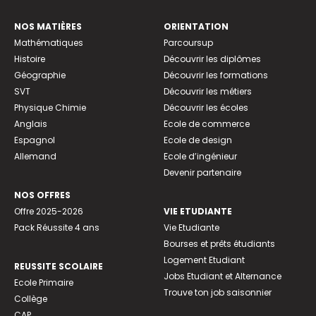
NOS MATIÈRES
ORIENTATION
Mathématiques
Parcoursup
Histoire
Découvrir les diplômes
Géographie
Découvrir les formations
SVT
Découvrir les métiers
Physique Chimie
Découvrir les écoles
Anglais
Ecole de commerce
Espagnol
Ecole de design
Allemand
Ecole d’ingénieur
Devenir partenaire
NOS OFFRES
Offre 2025-2026
VIE ETUDIANTE
Pack Réussite 4 ans
Vie Etudiante
Bourses et prêts étudiants
Logement Etudiant
REUSSITE SCOLAIRE
Jobs Etudiant et Alternance
Ecole Primaire
Trouve ton job saisonnier
Collège
CAP