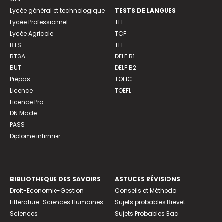
Lycée général et technologique
TESTS DE LANGUES
Lycée Professionnel
TFI
Lycée Agricole
TCF
BTS
TEF
BTSA
DELF B1
BUT
DELF B2
Prépas
TOEIC
Licence
TOEFL
Licence Pro
DN Made
PASS
Diplome infirmier
BIBLIOTHEQUE DES SAVOIRS
ASTUCES RÉVISIONS
Droit-Economie-Gestion
Conseils et Méthodo
Littérature-Sciences Humaines
Sujets probables Brevet
Sciences
Sujets Probables Bac