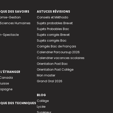
EQUE DES SAVOIRS
ASTUCES RÉVISIONS
nomie-Gestion
Conseils et Méthodo
e-Sciences Humaines
Sujets probables Brevet
Sujets Probables Bac
n-Spectacle
Sujets corrigés Brevet
Sujets corrigés Bac
Corrigés Bac de Français
Calendrier Parcoursup 2026
Calendrier vacances scolaires
Orientation Post Bac
Orientation Post Collège
 L’ÉTRANGER
Mon master
u Canada
Grand Oral 2026
Suisse
 Espagne
BLOG
Collège
EQUE DES TECHNIQUES
Lycée
Supérieur