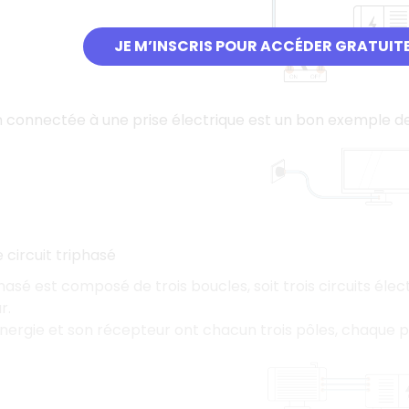
JE M’INSCRIS POUR ACCÉDER GRATUIT
n connectée à une prise électrique est un bon exemple d
e circuit triphasé
iphasé est composé de trois boucles, soit trois circuits é
r.
nergie et son récepteur ont chacun trois pôles, chaque pô