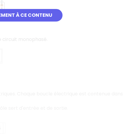
EMENT À CE CONTENU
e circuit monophasé.
lectriques. Chaque boucle électrique est contenue dans
le sert d'entrée et de sortie.