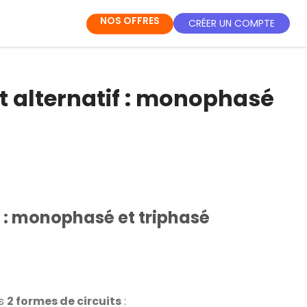
NOS OFFRES
CRÉER UN COMPTE
t alternatif : monophasé
f : monophasé et triphasé
rs
2 formes de circuits
: