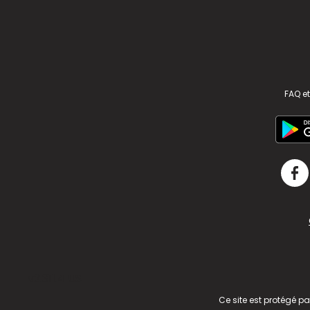
FAQ et
v2.311.4 US
Ce site est protégé p