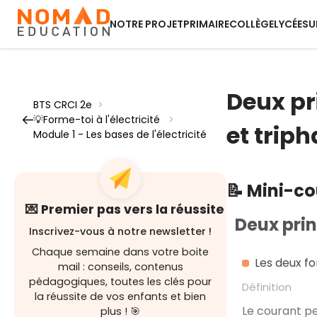
NOTRE PROJET
PRIMAIRE
COLLÈGE
LYCÉE
SU
Deux pr
BTS CRCI 2e
>
💡Forme-toi à l'électricité
>
et trip
Module 1 - Les bases de l'électricité
📝 Mini-c
💌 Premier pas vers la réussite
Deux prin
Inscrivez-vous à notre newsletter !
Chaque semaine dans votre boite
Les deux fo
mail : conseils, contenus
pédagogiques, toutes les clés pour
Définition
la réussite de vos enfants et bien
Le courant pe
plus ! 🎯