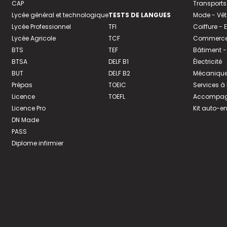
CAP
Transports
Lycée général et technologique
TESTS DE LANGUES
Mode - Vê
Lycée Professionnel
TFI
Coiffure -
Lycée Agricole
TCF
Commerce 
BTS
TEF
Bâtiment -
BTSA
DELF B1
Électricité
BUT
DELF B2
Mécanique
Prépas
TOEIC
Services à
Licence
TOEFL
Accompagn
Licence Pro
Kit auto-e
DN Made
PASS
Diplome infirmier