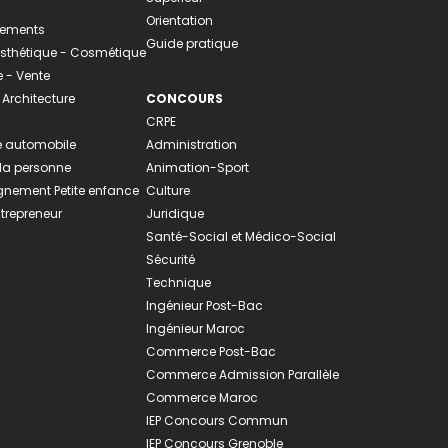
Orientation
tements
Guide pratique
 Esthétique - Cosmétique
- Vente
 Architecture
CONCOURS
CRPE
 automobile
Administration
 la personne
Animation-Sport
ement Petite enfance
Culture
ntrepreneur
Juridique
Santé-Social et Médico-Social
Sécurité
Technique
Ingénieur Post-Bac
Ingénieur Maroc
Commerce Post-Bac
Commerce Admission Parallèle
Commerce Maroc
IEP Concours Commun
IEP Concours Grenoble