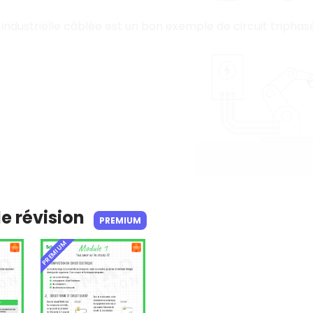
ndustrielle câblée est un bon exemple de circuit triphasé
de révision
PREMIUM
PREMIUM