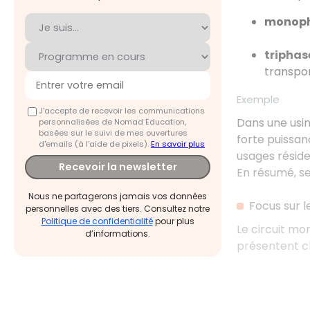
monop
triphas
transpor
Exemple
J'accepte de recevoir les communications
Dans une usine
personnalisées de Nomad Education,
basées sur le suivi de mes ouvertures
forte puissan
d'emails (à l’aide de pixels).
En savoir plus
usages résid
Recevoir la newsletter
En résumé, sel
Nous ne partagerons jamais vos données
Focus sur 
personnelles avec des tiers. Consultez notre
Politique de confidentialité
pour plus
Le circuit mo
d’informations.
présentent ch