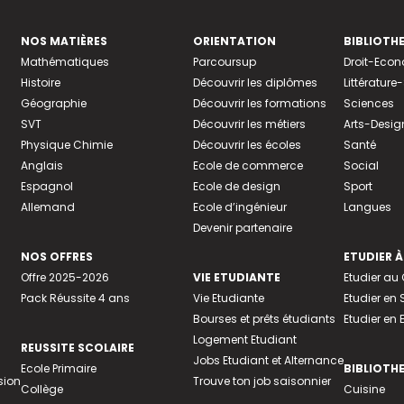
NOS MATIÈRES
ORIENTATION
BIBLIOTH
Mathématiques
Parcoursup
Droit-Eco
Histoire
Découvrir les diplômes
Littératur
Géographie
Découvrir les formations
Sciences
SVT
Découvrir les métiers
Arts-Desig
Physique Chimie
Découvrir les écoles
Santé
Anglais
Ecole de commerce
Social
Espagnol
Ecole de design
Sport
Allemand
Ecole d’ingénieur
Langues
Devenir partenaire
NOS OFFRES
ETUDIER À
Offre 2025-2026
VIE ETUDIANTE
Etudier a
Pack Réussite 4 ans
Vie Etudiante
Etudier en 
Bourses et prêts étudiants
Etudier en
Logement Etudiant
REUSSITE SCOLAIRE
Jobs Etudiant et Alternance
Ecole Primaire
BIBLIOTH
sion
Trouve ton job saisonnier
Collège
Cuisine