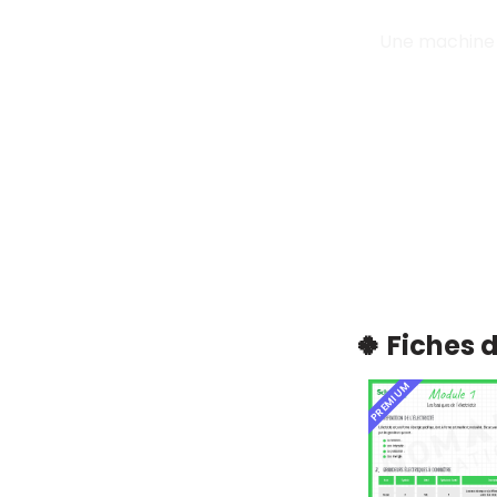
Une machine i
🍀 Fiches 
PREMIUM