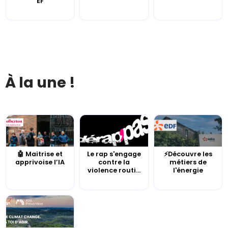
EF
À la une !
🤖 Maitrise et
Le rap s'engage
⚡Découvre les
apprivoise l’IA
contre la
métiers de
violence routi...
l'énergie