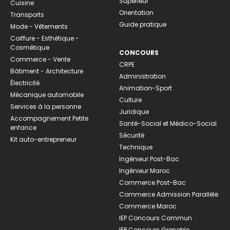
Supérieur
Cuisine
Orientation
Transports
Guide pratique
Mode - Vêtements
Coiffure - Esthétique -
Cosmétique
CONCOURS
Commerce - Vente
CRPE
Bâtiment - Architecture
Administration
Électricité
Animation-Sport
Mécanique automobile
Culture
Services à la personne
Juridique
Accompagnement Petite
Santé-Social et Médico-Social
enfance
Sécurité
Kit auto-entrepreneur
Technique
Ingénieur Post-Bac
Ingénieur Maroc
Commerce Post-Bac
Commerce Admission Parallèle
Commerce Maroc
IEP Concours Commun
IEP Concours Grenoble