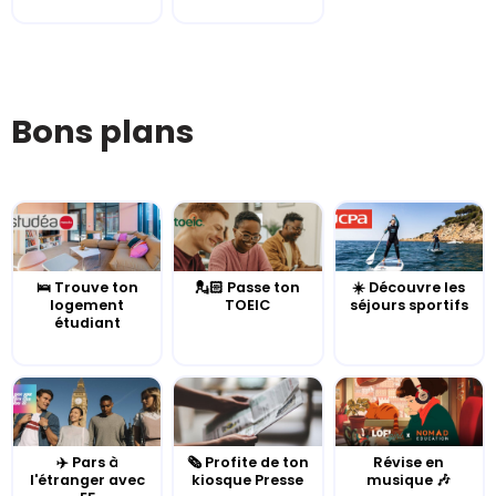
Bons plans
🛌 Trouve ton
💂🏻 Passe ton
☀️ Découvre les
logement
TOEIC
séjours sportifs
étudiant
✈️ Pars à
🗞️ Profite de ton
Révise en
l'étranger avec
kiosque Presse
musique 🎶