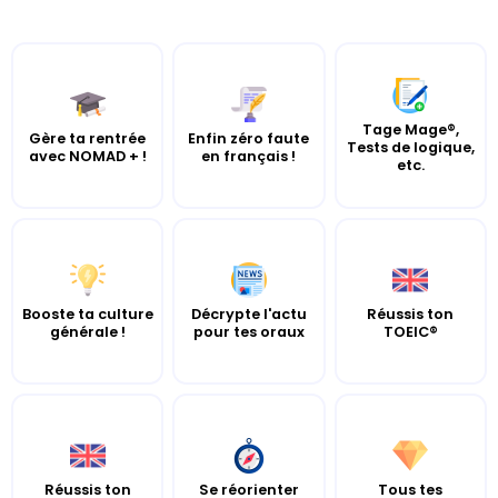
Tage Mage®,
Gère ta rentrée
Enfin zéro faute
Tests de logique,
avec NOMAD + !
en français !
etc.
Booste ta culture
Décrypte l'actu
Réussis ton
générale !
pour tes oraux
TOEIC®
Réussis ton
Se réorienter
Tous tes