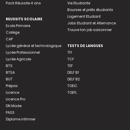
Pack Réussite 4 ans
Vie Etudiante
Bourses et prêts étudiants
Logement Etudiant
REUSSITE SCOLAIRE
Jobs Etudiant et Alternance
Ecole Primaire
Trouve ton job saisonnier
Collège
CAP
Lycée général et technologique
TESTS DE LANGUES
Lycée Professionnel
TFI
Lycée Agricole
TCF
BTS
TEF
BTSA
DELF B1
BUT
DELF B2
Prépas
TOEIC
Licence
TOEFL
Licence Pro
DN Made
PASS
Diplome infirmier