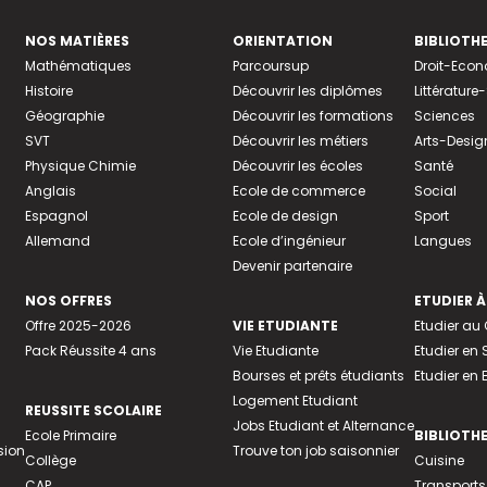
NOS MATIÈRES
ORIENTATION
BIBLIOTH
Mathématiques
Parcoursup
Droit-Eco
Histoire
Découvrir les diplômes
Littératur
Géographie
Découvrir les formations
Sciences
SVT
Découvrir les métiers
Arts-Desig
Physique Chimie
Découvrir les écoles
Santé
Anglais
Ecole de commerce
Social
Espagnol
Ecole de design
Sport
Allemand
Ecole d’ingénieur
Langues
Devenir partenaire
NOS OFFRES
ETUDIER À
Offre 2025-2026
VIE ETUDIANTE
Etudier a
Pack Réussite 4 ans
Vie Etudiante
Etudier en 
Bourses et prêts étudiants
Etudier en
Logement Etudiant
REUSSITE SCOLAIRE
Jobs Etudiant et Alternance
Ecole Primaire
BIBLIOTH
sion
Trouve ton job saisonnier
Collège
Cuisine
CAP
Transports