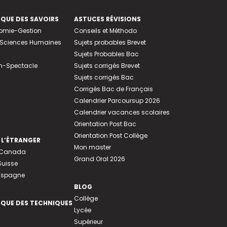
EQUE DES SAVOIRS
ASTUCES RÉVISIONS
nomie-Gestion
Conseils et Méthodo
e-Sciences Humaines
Sujets probables Brevet
Sujets Probables Bac
n-Spectacle
Sujets corrigés Brevet
Sujets corrigés Bac
Corrigés Bac de Français
Calendrier Parcoursup 2026
Calendrier vacances scolaires
Orientation Post Bac
Orientation Post Collège
 L’ÉTRANGER
Mon master
u Canada
Grand Oral 2026
Suisse
 Espagne
BLOG
Collège
EQUE DES TECHNIQUES
Lycée
Supérieur