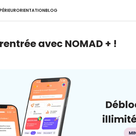
PÉRIEUR
ORIENTATION
BLOG
 rentrée avec NOMAD + !
Déblo
illimit
MI