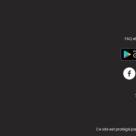
FAQ et
v2.311.4 US
Ce site est protégé p