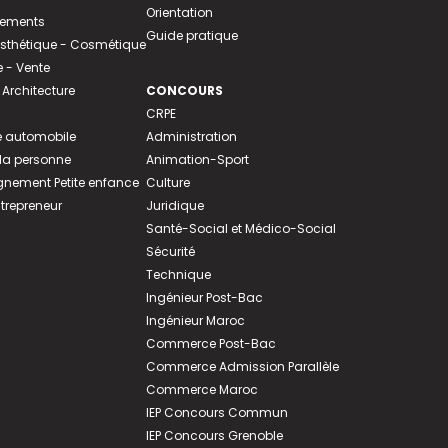
Orientation
tements
Guide pratique
 Esthétique - Cosmétique
- Vente
 Architecture
CONCOURS
CRPE
 automobile
Administration
 la personne
Animation-Sport
ement Petite enfance
Culture
ntrepreneur
Juridique
Santé-Social et Médico-Social
Sécurité
Technique
Ingénieur Post-Bac
Ingénieur Maroc
Commerce Post-Bac
Commerce Admission Parallèle
Commerce Maroc
IEP Concours Commun
IEP Concours Grenoble