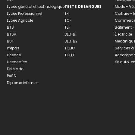
Lycée général et technologique
TESTS DE LANGUES
Mode - Vê
Lycée Professionnel
TFI
Coiffure -
Lycée Agricole
TCF
Commerce 
BTS
TEF
Bâtiment -
BTSA
DELF B1
Électricité
BUT
DELF B2
Mécanique
Prépas
TOEIC
Services à
Licence
TOEFL
Accompagn
Licence Pro
Kit auto-e
DN Made
PASS
Diplome infirmier