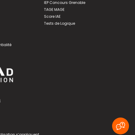
IEP Concours Grenoble
TAGE MAGE
Score IAE
Tests de Logique
tialité
s
ilisation
s’appliquent.