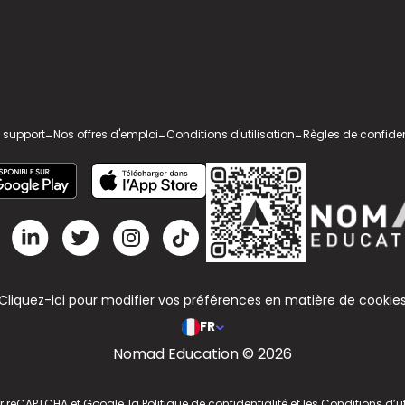
 support
-
Nos offres d'emploi
-
Conditions d'utilisation
-
Règles de confiden
Cliquez-ici pour modifier vos préférences en matière de cookie
FR
Nomad Education © 2026
ar reCAPTCHA et Google, la
Politique de confidentialité
et les
Conditions d’ut