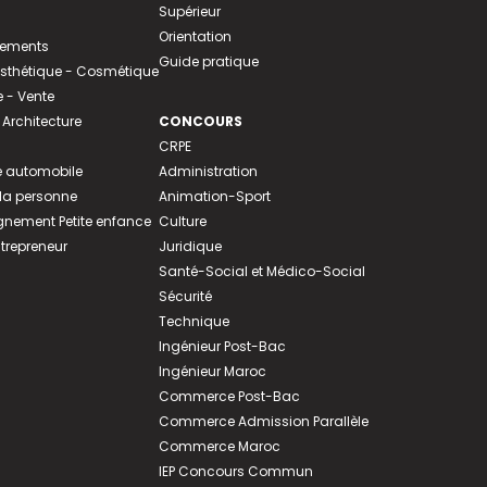
Supérieur
Orientation
tements
Guide pratique
 Esthétique - Cosmétique
- Vente
 Architecture
CONCOURS
CRPE
 automobile
Administration
 la personne
Animation-Sport
ement Petite enfance
Culture
ntrepreneur
Juridique
Santé-Social et Médico-Social
Sécurité
Technique
Ingénieur Post-Bac
Ingénieur Maroc
Commerce Post-Bac
Commerce Admission Parallèle
Commerce Maroc
IEP Concours Commun