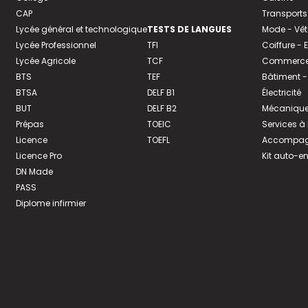
CAP
Transports
Lycée général et technologique
TESTS DE LANGUES
Mode - Vê
Lycée Professionnel
TFI
Coiffure -
Lycée Agricole
TCF
Commerce 
BTS
TEF
Bâtiment -
BTSA
DELF B1
Électricité
BUT
DELF B2
Mécanique
Prépas
TOEIC
Services à
Licence
TOEFL
Accompagn
Licence Pro
Kit auto-e
DN Made
PASS
Diplome infirmier