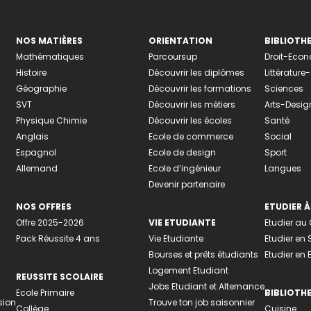
NOS MATIÈRES
ORIENTATION
BIBLIOTH
Mathématiques
Parcoursup
Droit-Eco
Histoire
Découvrir les diplômes
Littératur
Géographie
Découvrir les formations
Sciences
SVT
Découvrir les métiers
Arts-Desig
Physique Chimie
Découvrir les écoles
Santé
Anglais
Ecole de commerce
Social
Espagnol
Ecole de design
Sport
Allemand
Ecole d’ingénieur
Langues
Devenir partenaire
NOS OFFRES
ETUDIER À
Offre 2025-2026
VIE ETUDIANTE
Etudier a
Pack Réussite 4 ans
Vie Etudiante
Etudier en 
Bourses et prêts étudiants
Etudier en
Logement Etudiant
REUSSITE SCOLAIRE
Jobs Etudiant et Alternance
Ecole Primaire
BIBLIOTH
sion
Trouve ton job saisonnier
Collège
Cuisine