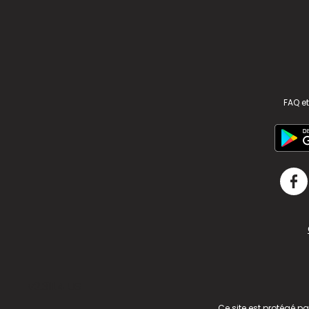
FAQ et
v2.311.4 US
Ce site est protégé p