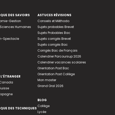
EQUE DES SAVOIRS
ASTUCES RÉVISIONS
nomie-Gestion
Conseils et Méthodo
e-Sciences Humaines
Sujets probables Brevet
Sujets Probables Bac
n-Spectacle
Sujets corrigés Brevet
Sujets corrigés Bac
Corrigés Bac de Français
Calendrier Parcoursup 2026
Calendrier vacances scolaires
Orientation Post Bac
Orientation Post Collège
 L’ÉTRANGER
Mon master
u Canada
Grand Oral 2026
Suisse
 Espagne
BLOG
Collège
EQUE DES TECHNIQUES
Lycée