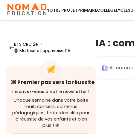
NOTRE PROJET
PRIMAIRE
COLLÈGE
LYCÉE
SU
IA : co
BTS CRC 2e
>
🤖 Maitrise et apprivoise l’IA
IA : comme
💌 Premier pas vers la réussite
Inscrivez-vous à notre newsletter !
Chaque semaine dans votre boite
mail : conseils, contenus
pédagogiques, toutes les clés pour
la réussite de vos enfants et bien
plus ! 🎯