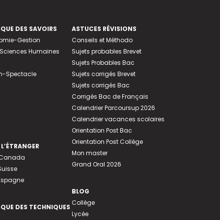
EQUE DES SAVOIRS
ASTUCES RÉVISIONS
nomie-Gestion
Conseils et Méthodo
e-Sciences Humaines
Sujets probables Brevet
Sujets Probables Bac
n-Spectacle
Sujets corrigés Brevet
Sujets corrigés Bac
Corrigés Bac de Français
Calendrier Parcoursup 2026
Calendrier vacances scolaires
Orientation Post Bac
Orientation Post Collège
 L’ÉTRANGER
Mon master
u Canada
Grand Oral 2026
Suisse
 Espagne
BLOG
Collège
EQUE DES TECHNIQUES
Lycée