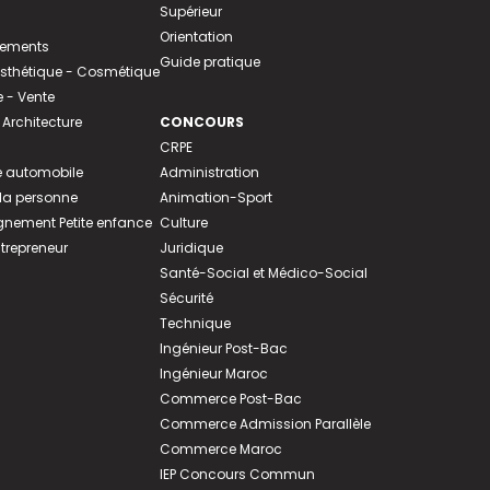
Supérieur
Orientation
tements
Guide pratique
 Esthétique - Cosmétique
- Vente
 Architecture
CONCOURS
CRPE
 automobile
Administration
 la personne
Animation-Sport
ement Petite enfance
Culture
ntrepreneur
Juridique
Santé-Social et Médico-Social
Sécurité
Technique
Ingénieur Post-Bac
Ingénieur Maroc
Commerce Post-Bac
Commerce Admission Parallèle
Commerce Maroc
IEP Concours Commun