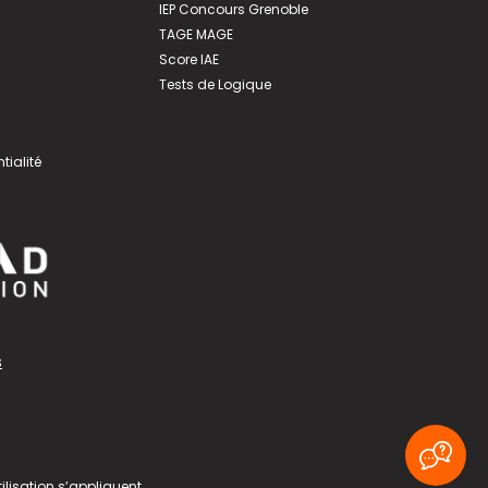
IEP Concours Grenoble
TAGE MAGE
Score IAE
Tests de Logique
tialité
s
ilisation
s’appliquent.