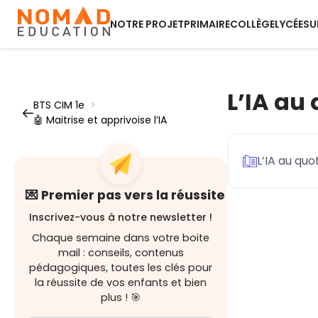
NOTRE PROJET
PRIMAIRE
COLLÈGE
LYCÉE
SU
L’IA au
BTS CIM 1e
>
🤖 Maitrise et apprivoise l’IA
L’IA au quo
💌 Premier pas vers la réussite
Inscrivez-vous à notre newsletter !
Chaque semaine dans votre boite
mail : conseils, contenus
pédagogiques, toutes les clés pour
la réussite de vos enfants et bien
plus ! 🎯