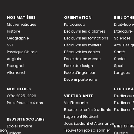
NOS MATIÈRES
ORIENTATION
BIBLIOTH
Mathématiques
Parcoursup
Droit-Eco
Histoire
Découvrir les diplômes
Littératur
Géographie
Découvrir les formations
Sciences
SVT
Découvrir les métiers
Arts-Desig
Physique Chimie
Découvrir les écoles
Santé
Anglais
Ecole de commerce
Social
Espagnol
Ecole de design
Sport
Allemand
Ecole d’ingénieur
Langues
Devenir partenaire
NOS OFFRES
ETUDIER À
Offre 2025-2026
VIE ETUDIANTE
Etudier a
Pack Réussite 4 ans
Vie Etudiante
Etudier en 
Bourses et prêts étudiants
Etudier en
Logement Etudiant
REUSSITE SCOLAIRE
Jobs Etudiant et Alternance
Ecole Primaire
BIBLIOTH
sion
Trouve ton job saisonnier
Collège
Cuisine