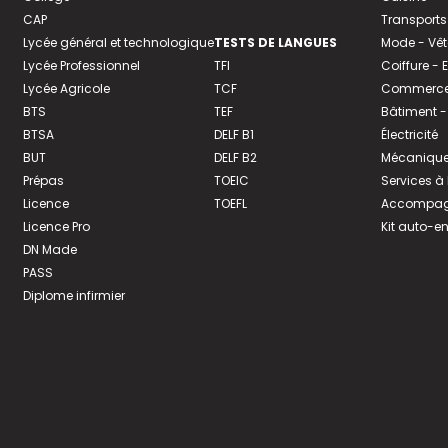
CAP
Transports
Lycée général et technologique
TESTS DE LANGUES
Mode - Vê
Lycée Professionnel
TFI
Coiffure -
Lycée Agricole
TCF
Commerce 
BTS
TEF
Bâtiment -
BTSA
DELF B1
Électricité
BUT
DELF B2
Mécanique
Prépas
TOEIC
Services à
Licence
TOEFL
Accompagn
Licence Pro
Kit auto-e
DN Made
PASS
Diplome infirmier