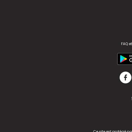
FAQ et
v2.311.4 US
Ce site est protégé p