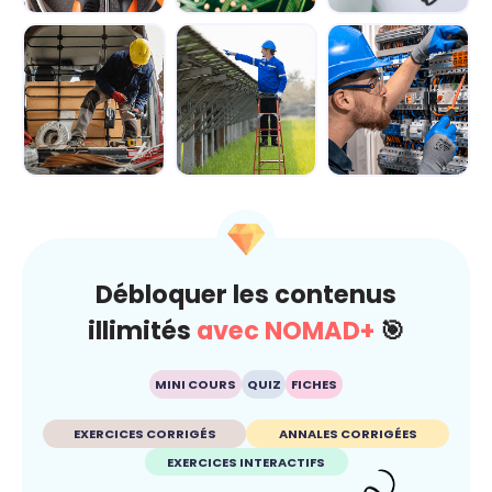
Module 1 - Les
Module 2 -
Module 3 -
bases de
Explorer le
Manipuler les
l'électricité
circuit
principales for...
électriqu...
Module 4 -
Module 5 -
Module 6 - Les
Découvrir les
Appréhender le
règles de
équipements de
fonctionnement...
sécurité pour t...
...
Débloquer les contenus
illimités
avec NOMAD+
🎯
MINI COURS
QUIZ
FICHES
EXERCICES CORRIGÉS
ANNALES CORRIGÉES
EXERCICES INTERACTIFS