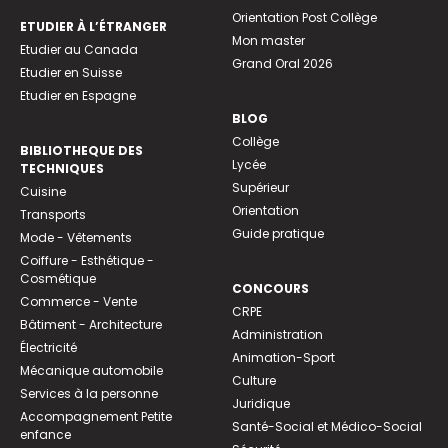
Orientation Post Collège
ETUDIER À L’ÉTRANGER
Mon master
Etudier au Canada
Grand Oral 2026
Etudier en Suisse
Etudier en Espagne
BLOG
Collège
BIBLIOTHEQUE DES
Lycée
TECHNIQUES
Supérieur
Cuisine
Orientation
Transports
Guide pratique
Mode - Vêtements
Coiffure - Esthétique -
Cosmétique
CONCOURS
Commerce - Vente
CRPE
Bâtiment - Architecture
Administration
Électricité
Animation-Sport
Mécanique automobile
Culture
Services à la personne
Juridique
Accompagnement Petite
Santé-Social et Médico-Social
enfance