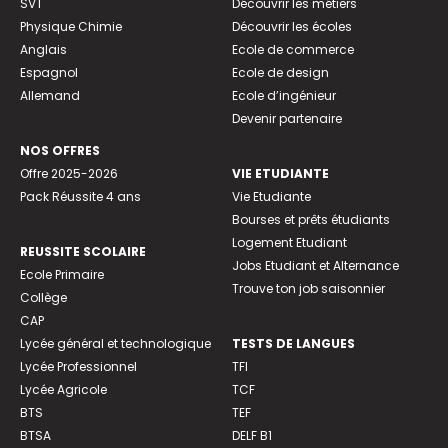
SVT
Découvrir les métiers
Physique Chimie
Découvrir les écoles
Anglais
Ecole de commerce
Espagnol
Ecole de design
Allemand
Ecole d’ingénieur
Devenir partenaire
NOS OFFRES
Offre 2025-2026
VIE ETUDIANTE
Pack Réussite 4 ans
Vie Etudiante
Bourses et prêts étudiants
Logement Etudiant
REUSSITE SCOLAIRE
Jobs Etudiant et Alternance
Ecole Primaire
Trouve ton job saisonnier
Collège
CAP
Lycée général et technologique
TESTS DE LANGUES
Lycée Professionnel
TFI
Lycée Agricole
TCF
BTS
TEF
BTSA
DELF B1