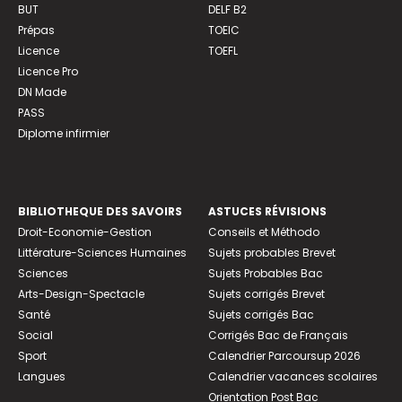
BUT
DELF B2
Prépas
TOEIC
Licence
TOEFL
Licence Pro
DN Made
PASS
Diplome infirmier
BIBLIOTHEQUE DES SAVOIRS
ASTUCES RÉVISIONS
Droit-Economie-Gestion
Conseils et Méthodo
Littérature-Sciences Humaines
Sujets probables Brevet
Sciences
Sujets Probables Bac
Arts-Design-Spectacle
Sujets corrigés Brevet
Santé
Sujets corrigés Bac
Social
Corrigés Bac de Français
Sport
Calendrier Parcoursup 2026
Langues
Calendrier vacances scolaires
Orientation Post Bac