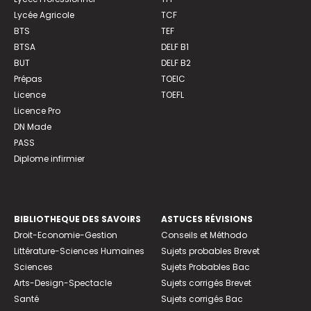
Lycée Agricole
TCF
BTS
TEF
BTSA
DELF B1
BUT
DELF B2
Prépas
TOEIC
Licence
TOEFL
Licence Pro
DN Made
PASS
Diplome infirmier
BIBLIOTHEQUE DES SAVOIRS
ASTUCES RÉVISIONS
Droit-Economie-Gestion
Conseils et Méthodo
Littérature-Sciences Humaines
Sujets probables Brevet
Sciences
Sujets Probables Bac
Arts-Design-Spectacle
Sujets corrigés Brevet
Santé
Sujets corrigés Bac