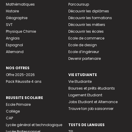
Mathématiques
Parcoursup
Histoire
Découvrir les diplômes
Géographie
Découvrir les formations
SVT
Découvrir les métiers
Physique Chimie
Découvrir les écoles
Anglais
Ecole de commerce
Espagnol
Ecole de design
Allemand
Ecole d’ingénieur
Devenir partenaire
NOS OFFRES
Offre 2025-2026
VIE ETUDIANTE
Pack Réussite 4 ans
Vie Etudiante
Bourses et prêts étudiants
Logement Etudiant
REUSSITE SCOLAIRE
Jobs Etudiant et Alternance
Ecole Primaire
Trouve ton job saisonnier
Collège
CAP
Lycée général et technologique
TESTS DE LANGUES
Lycée Professionnel
TFI