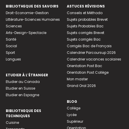
BIBLIOTHEQUE DES SAVOIRS
ASTUCES RÉVISIONS
Droit-Economie-Gestion
Conseils et Méthodo
Littérature-Sciences Humaines
Sujets probables Brevet
Sciences
Sujets Probables Bac
Arts-Design-Spectacle
Sujets corrigés Brevet
Santé
Sujets corrigés Bac
Social
Corrigés Bac de Français
Sport
Calendrier Parcoursup 2026
Langues
Calendrier vacances scolaires
Orientation Post Bac
Orientation Post Collège
ETUDIER À L’ÉTRANGER
Mon master
Etudier au Canada
Grand Oral 2026
Etudier en Suisse
Etudier en Espagne
BLOG
Collège
BIBLIOTHEQUE DES
Lycée
TECHNIQUES
Supérieur
Cuisine
Orientation