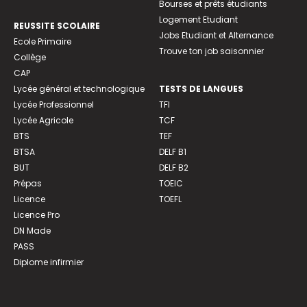
Bourses et prêts étudiants
Logement Etudiant
REUSSITE SCOLAIRE
Jobs Etudiant et Alternance
Ecole Primaire
Trouve ton job saisonnier
Collège
CAP
Lycée général et technologique
TESTS DE LANGUES
Lycée Professionnel
TFI
Lycée Agricole
TCF
BTS
TEF
BTSA
DELF B1
BUT
DELF B2
Prépas
TOEIC
Licence
TOEFL
Licence Pro
DN Made
PASS
Diplome infirmier