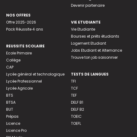
Devenir partenaire
NOS OFFRES
Offre 2025-2026
VIE ETUDIANTE
Pack Réussite 4 ans
Vie Etudiante
Bourses et prêts étudiants
Logement Etudiant
REUSSITE SCOLAIRE
Jobs Etudiant et Alternance
Ecole Primaire
Trouve ton job saisonnier
Collège
CAP
Lycée général et technologique
TESTS DE LANGUES
Lycée Professionnel
TFI
Lycée Agricole
TCF
BTS
TEF
BTSA
DELF B1
BUT
DELF B2
Prépas
TOEIC
Licence
TOEFL
Licence Pro