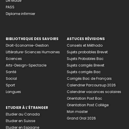
DN Made
PASS
Diplome infirmier
BIBLIOTHEQUE DES SAVOIRS
ASTUCES RÉVISIONS
Droit-Economie-Gestion
Conseils et Méthodo
Littérature-Sciences Humaines
Sujets probables Brevet
Sciences
Sujets Probables Bac
Arts-Design-Spectacle
Sujets corrigés Brevet
Santé
Sujets corrigés Bac
Social
Corrigés Bac de Français
Sport
Calendrier Parcoursup 2026
Langues
Calendrier vacances scolaires
Orientation Post Bac
Orientation Post Collège
ETUDIER À L’ÉTRANGER
Mon master
Etudier au Canada
Grand Oral 2026
Etudier en Suisse
Etudier en Espagne