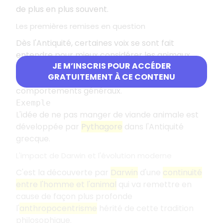
de plus en plus souvent.
Les premières remises en question
Dès l'Antiquité, certaines voix se sont fait
entendre pour mieux considérer les animaux,
JE M’INSCRIS POUR ACCÉDER
reprochant à l'homme sa cruauté envers eux,
GRATUITEMENT À CE CONTENU
dans le domaine de la nourriture ou de nos
comportements généraux.
Exemple
L'idée de ne pas manger de viande animale est
développée par
Pythagore
dans l'Antiquité
grecque.
L'impact de Darwin et l'évolution moderne
C'est la découverte par
Darwin
d'une
continuité
entre l'homme et l'animal
qui va remettre en
cause de façon plus profonde
l'
anthropocentrisme
hérité de cette tradition
philosophique.