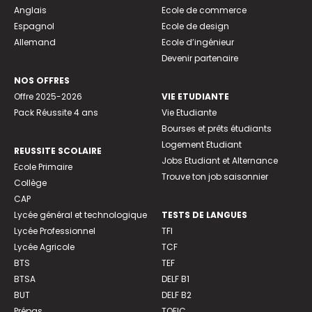
Anglais
Ecole de commerce
Espagnol
Ecole de design
Allemand
Ecole d’ingénieur
Devenir partenaire
NOS OFFRES
Offre 2025-2026
VIE ETUDIANTE
Pack Réussite 4 ans
Vie Etudiante
Bourses et prêts étudiants
Logement Etudiant
REUSSITE SCOLAIRE
Jobs Etudiant et Alternance
Ecole Primaire
Trouve ton job saisonnier
Collège
CAP
Lycée général et technologique
TESTS DE LANGUES
Lycée Professionnel
TFI
Lycée Agricole
TCF
BTS
TEF
BTSA
DELF B1
BUT
DELF B2
Prépas
TOEIC