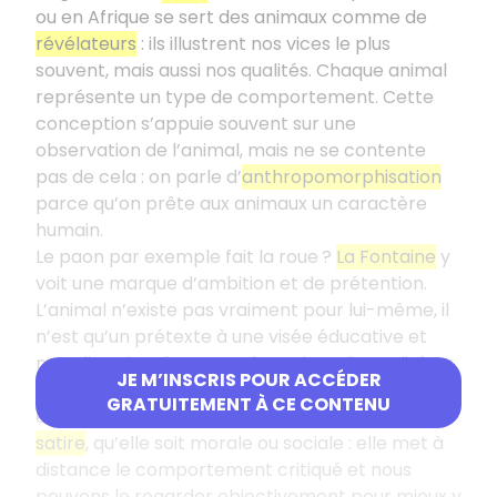
ou en Afrique se sert des animaux comme de
révélateurs
: ils illustrent nos vices le plus
souvent, mais aussi nos qualités. Chaque animal
représente un type de comportement. Cette
conception s’appuie souvent sur une
observation de l’animal, mais ne se contente
pas de cela : on parle d’
anthropomorphisation
parce qu’on prête aux animaux un caractère
humain.
Le paon par exemple fait la roue ?
La Fontaine
y
voit une marque d’ambition et de prétention.
L’animal n’existe pas vraiment pour lui-même, il
n’est qu’un prétexte à une visée éducative et
moralisatrice. Il permet de projeter la qualité ou
JE M’INSCRIS POUR ACCÉDER
le défaut visé et de mieux le montrer parce qu’il
GRATUITEMENT À CE CONTENU
est mis à distance. Cette projection facilite la
satire
, qu’elle soit morale ou sociale : elle met à
distance le comportement critiqué et nous
pouvons le regarder objectivement pour mieux y