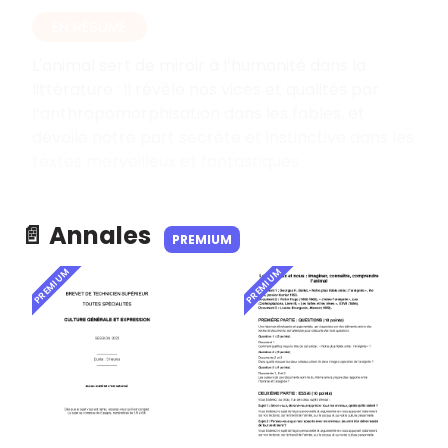
EN RÉSUMÉ
L'animal sert de miroir à l’humanité dans la
littérature : il révèle nos vices et qualités par
l’anthropomorphisation dans les fables, et
dévoile notre part secrète et instinctive dans les
textes merveilleux et fantastiques.
📄 Annales
PREMIUM
PREMIUM
PREMIUM