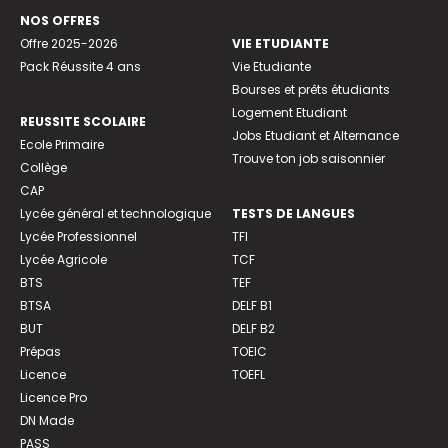
NOS OFFRES
Offre 2025-2026
VIE ETUDIANTE
Pack Réussite 4 ans
Vie Etudiante
Bourses et prêts étudiants
Logement Etudiant
REUSSITE SCOLAIRE
Jobs Etudiant et Alternance
Ecole Primaire
Trouve ton job saisonnier
Collège
CAP
Lycée général et technologique
TESTS DE LANGUES
Lycée Professionnel
TFI
Lycée Agricole
TCF
BTS
TEF
BTSA
DELF B1
BUT
DELF B2
Prépas
TOEIC
Licence
TOEFL
Licence Pro
DN Made
PASS