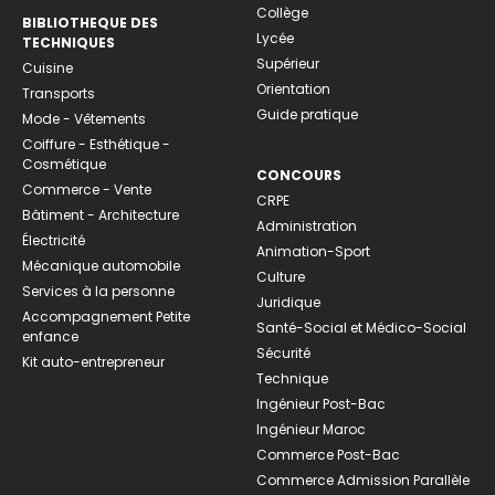
Collège
BIBLIOTHEQUE DES
Lycée
TECHNIQUES
Supérieur
Cuisine
Orientation
Transports
Guide pratique
Mode - Vêtements
Coiffure - Esthétique -
Cosmétique
CONCOURS
Commerce - Vente
CRPE
Bâtiment - Architecture
Administration
Électricité
Animation-Sport
Mécanique automobile
Culture
Services à la personne
Juridique
Accompagnement Petite
Santé-Social et Médico-Social
enfance
Sécurité
Kit auto-entrepreneur
Technique
Ingénieur Post-Bac
Ingénieur Maroc
Commerce Post-Bac
Commerce Admission Parallèle