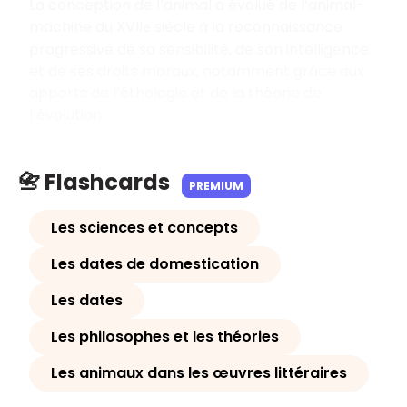
La conception de l’animal a évolué de l’animal-
machine du XVII
siècle à la reconnaissance
e
progressive de sa sensibilité, de son intelligence
et de ses droits moraux, notamment grâce aux
apports de l’éthologie et de la théorie de
l’évolution.
📇 Flashcards
PREMIUM
Les sciences et concepts
Les dates de domestication
Les dates
Les philosophes et les théories
Les animaux dans les œuvres littéraires