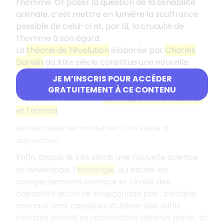
l’homme. Or poser la question de la sensibilité
animale, c’est mettre en lumière la souffrance
possible de celui-ci et, par là, la cruauté de
l’homme à son égard.
La
théorie de l’évolution
élaborée par
Charles
Darwin
au XIX
siècle constitue une nouvelle
e
étape dans ce sens : l’opposition entre l’homme
JE M’INSCRIS POUR ACCÉDER
pensant et l’animal-machine est dépassée,
GRATUITEMENT À CE CONTENU
l’évolution établit une
continuité entre l’homme
et l’animal
.
Les découvertes modernes (XX
siècle à
e
aujourd’hui)
Enfin, depuis le XX
siècle une nouvelle science
e
se développe, l’
éthologie
, qui étudie les
comportements animaux et révèle des
capacités qu’on ne soupçonnait pas : certains
animaux sont capables d’utiliser des outils,
certains savent se reconnaître dans un miroir, et