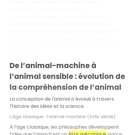
l'homme, entraînant des modifications
génétiques, morphologiques et
comportementales. Elle a révolutionné la
société humaine par la sédentarisation et le
développement des civilisations urbaines, mais
soulève aujourd'hui des questions éthiques
importantes concernant le bien-être animal et
la biodiversité.
De l’animal-machine à
l’animal sensible : évolution de
la compréhension de l’animal
La conception de l'animal a évolué à travers
l'histoire des idées et la science.
L’âge classique : l’animal-machine (XVII
siècle)
e
À l’âge classique, les philosophes développent
l’idée que l’animal est un
être mécanique
parce