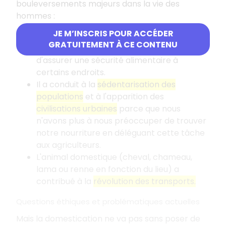
bouleversements majeurs dans la vie des
hommes :
JE M’INSCRIS POUR ACCÉDER
L'
élevage
a permis d'accroître la part des
GRATUITEMENT À CE CONTENU
protéines animales dans l'alimentation et
d'assurer une sécurité alimentaire à
certains endroits.
Il a conduit à la
sédentarisation des
populations
et à l'apparition des
civilisations urbaines
parce que nous
n'avons plus à nous préoccuper de trouver
notre nourriture en déléguant cette tâche
aux agriculteurs.
L'animal domestique (cheval, chameau,
lama ou renne en fonction du lieu) a
contribué à la
révolution des transports.
Questions éthiques et problématiques actuelles
Mais la domestication ne va pas sans poser de