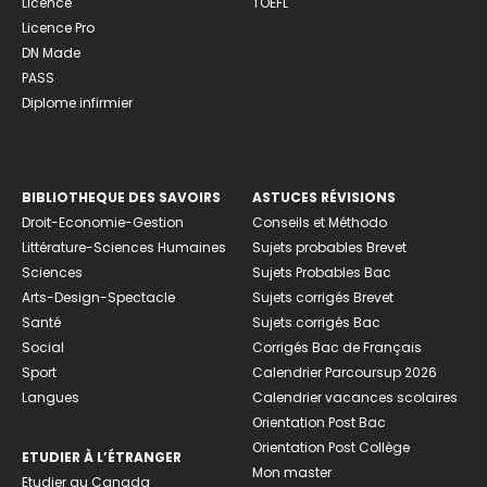
Licence
TOEFL
Licence Pro
DN Made
PASS
Diplome infirmier
BIBLIOTHEQUE DES SAVOIRS
ASTUCES RÉVISIONS
Droit-Economie-Gestion
Conseils et Méthodo
Littérature-Sciences Humaines
Sujets probables Brevet
Sciences
Sujets Probables Bac
Arts-Design-Spectacle
Sujets corrigés Brevet
Santé
Sujets corrigés Bac
Social
Corrigés Bac de Français
Sport
Calendrier Parcoursup 2026
Langues
Calendrier vacances scolaires
Orientation Post Bac
Orientation Post Collège
ETUDIER À L’ÉTRANGER
Mon master
Etudier au Canada