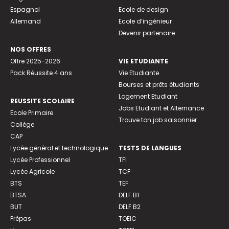
Espagnol
Ecole de design
Allemand
Ecole d’ingénieur
Devenir partenaire
NOS OFFRES
Offre 2025-2026
VIE ETUDIANTE
Pack Réussite 4 ans
Vie Etudiante
Bourses et prêts étudiants
Logement Etudiant
REUSSITE SCOLAIRE
Jobs Etudiant et Alternance
Ecole Primaire
Trouve ton job saisonnier
Collège
CAP
Lycée général et technologique
TESTS DE LANGUES
Lycée Professionnel
TFI
Lycée Agricole
TCF
BTS
TEF
BTSA
DELF B1
BUT
DELF B2
Prépas
TOEIC