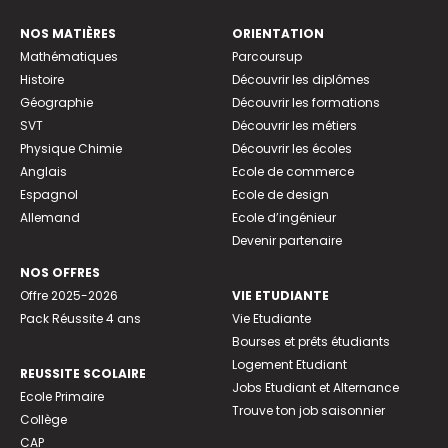
NOS MATIÈRES
ORIENTATION
Mathématiques
Parcoursup
Histoire
Découvrir les diplômes
Géographie
Découvrir les formations
SVT
Découvrir les métiers
Physique Chimie
Découvrir les écoles
Anglais
Ecole de commerce
Espagnol
Ecole de design
Allemand
Ecole d’ingénieur
Devenir partenaire
NOS OFFRES
Offre 2025-2026
VIE ETUDIANTE
Pack Réussite 4 ans
Vie Etudiante
Bourses et prêts étudiants
Logement Etudiant
REUSSITE SCOLAIRE
Jobs Etudiant et Alternance
Ecole Primaire
Trouve ton job saisonnier
Collège
CAP