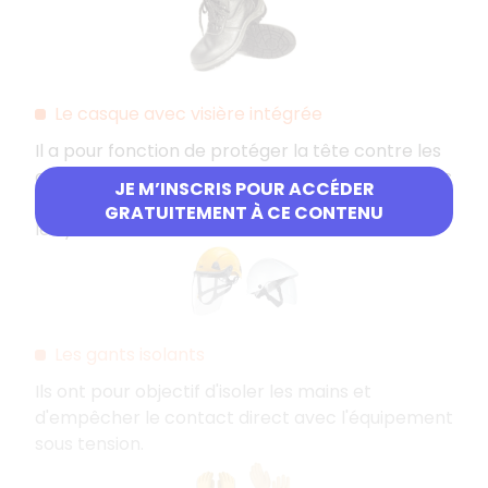
Le casque avec visière intégrée
Il a pour fonction de protéger la tête contre les
chutes d'objets, les éclaboussures et les impacts
JE M’INSCRIS POUR ACCÉDER
dangereux, ainsi que les rayons ultraviolets dans
GRATUITEMENT À CE CONTENU
les yeux.
Les gants isolants
Ils ont pour objectif d'isoler les mains et
d'empêcher le contact direct avec l'équipement
sous tension.