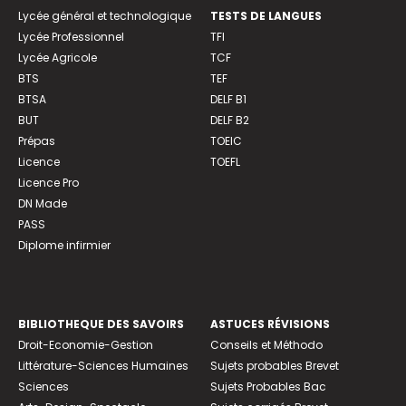
Lycée général et technologique
TESTS DE LANGUES
Lycée Professionnel
TFI
Lycée Agricole
TCF
BTS
TEF
BTSA
DELF B1
BUT
DELF B2
Prépas
TOEIC
Licence
TOEFL
Licence Pro
DN Made
PASS
Diplome infirmier
BIBLIOTHEQUE DES SAVOIRS
ASTUCES RÉVISIONS
Droit-Economie-Gestion
Conseils et Méthodo
Littérature-Sciences Humaines
Sujets probables Brevet
Sciences
Sujets Probables Bac