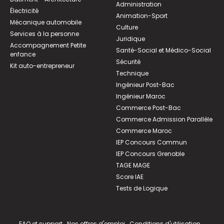
Administration
Électricité
Animation-Sport
Mécanique automobile
Culture
Services à la personne
Juridique
Accompagnement Petite
Santé-Social et Médico-Social
enfance
Sécurité
Kit auto-entrepreneur
Technique
Ingénieur Post-Bac
Ingénieur Maroc
Commerce Post-Bac
Commerce Admission Parallèle
Commerce Maroc
IEP Concours Commun
IEP Concours Grenoble
TAGE MAGE
Score IAE
Tests de Logique
FAQ et support
Nos offres d'emploi
Conditions d'utilisation