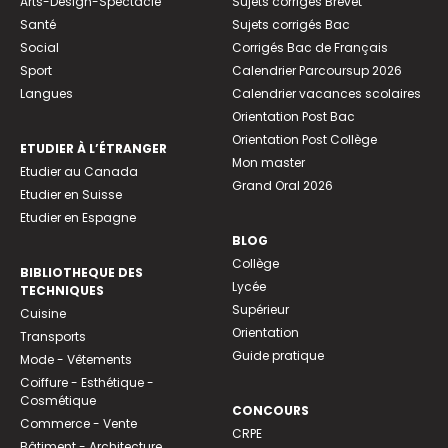
Arts-Design-Spectacle
Sujets corrigés Brevet
Santé
Sujets corrigés Bac
Social
Corrigés Bac de Français
Sport
Calendrier Parcoursup 2026
Langues
Calendrier vacances scolaires
Orientation Post Bac
Orientation Post Collège
ETUDIER À L’ÉTRANGER
Mon master
Etudier au Canada
Grand Oral 2026
Etudier en Suisse
Etudier en Espagne
BLOG
Collège
BIBLIOTHEQUE DES
Lycée
TECHNIQUES
Supérieur
Cuisine
Orientation
Transports
Guide pratique
Mode - Vêtements
Coiffure - Esthétique -
Cosmétique
CONCOURS
Commerce - Vente
CRPE
Bâtiment - Architecture