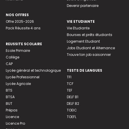
Devenir partenaire
NOS OFFRES
Offre 2025-2026
VIE ETUDIANTE
Pack Réussite 4 ans
Vie Etudiante
Bourses et prêts étudiants
Logement Etudiant
REUSSITE SCOLAIRE
Jobs Etudiant et Alternance
Ecole Primaire
Trouve ton job saisonnier
Collège
CAP
Lycée général et technologique
TESTS DE LANGUES
Lycée Professionnel
TFI
Lycée Agricole
TCF
BTS
TEF
BTSA
DELF B1
BUT
DELF B2
Prépas
TOEIC
Licence
TOEFL
Licence Pro