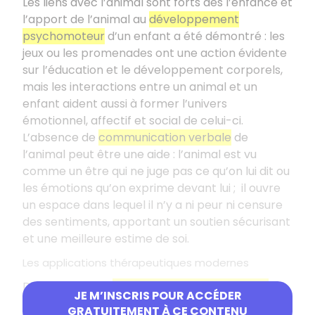
Les liens avec l’animal sont forts dès l’enfance et
l’apport de l’animal au
développement
psychomoteur
d’un enfant a été démontré : les
jeux ou les promenades ont une action évidente
sur l’éducation et le développement corporels,
mais les interactions entre un animal et un
enfant aident aussi à former l’univers
émotionnel, affectif et social de celui-ci.
L’absence de
communication verbale
de
l’animal peut être une aide : l’animal est vu
comme un être qui ne juge pas ce qu’on lui dit ou
les émotions qu’on exprime devant lui
; il ouvre
un espace dans lequel il n’y a ni peur ni censure
des sentiments, apportant un soutien sécurisant
et une meilleure estime de soi.
Les applications thérapeutiques modernes
De nos jours, les
applications thérapeutiques
se
JE M’INSCRIS POUR ACCÉDER
multiplient : l’animal est utilisé de multiples
GRATUITEMENT À CE CONTENU