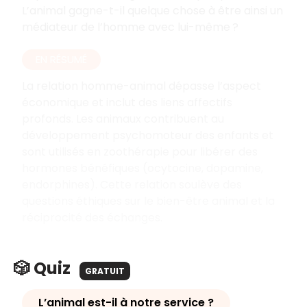
L’animal gagne-t-il quelque chose à être ainsi un
médiateur de l’homme avec lui-même ?
EN RÉSUMÉ
La relation homme-animal dépasse l’aspect
économique et inclut des liens affectifs
profonds. Les animaux contribuent au
développement psychomoteur des enfants et
sont utilisés en zoothérapie pour libérer des
hormones bénéfiques (ocytocine, dopamine,
endorphines). Cette relation soulève des
questions éthiques sur le bien-être animal et la
réciprocité des échanges.
🎲 Quiz
GRATUIT
L’animal est-il à notre service ?