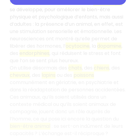
manières dans un milieu de soin. La
zoothérapie
se développe, pour améliorer le bien-être
physique et psychologique d’enfants, mais aussi
d’adultes : la présence d’un animal, en effet, est
une stimulation sensorielle et émotionnelle. Les
neurosciences ont montré qu’elle permet de
libérer des hormones, l’
ocytocine
, la
dopamine
,
des
endorphines
, qui réduisent le stress et font
que l’on se sent plus heureux.
On utilise désormais des
chats
, des
chiens
, des
chevaux
, des
lapins
ou des
poissons
communément en gériatrie, en psychiatrie et
dans la réadaptation de personnes accidentées.
Ces animaux, qu’ils soient utilisés dans un
contexte médical ou qu’ils soient animaux de
compagnie, jouent donc un rôle auprès de
l’homme, ce qui pose ici encore la question du
bien-être animal
: se sert-on indûment de leurs
capacités ? L’échange est-il réciproque ?