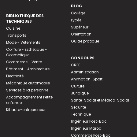
BLOG
Collège
BIBLIOTHEQUE DES
Lycée
TECHNIQUES
Supérieur
Cuisine
Orientation
Transports
Guide pratique
Mode - Vêtements
Coiffure - Esthétique -
Cosmétique
CONCOURS
Commerce - Vente
CRPE
Bâtiment - Architecture
Administration
Électricité
Animation-Sport
Mécanique automobile
Culture
Services à la personne
Juridique
Accompagnement Petite
Santé-Social et Médico-Social
enfance
Sécurité
Kit auto-entrepreneur
Technique
Ingénieur Post-Bac
Ingénieur Maroc
Commerce Post-Bac