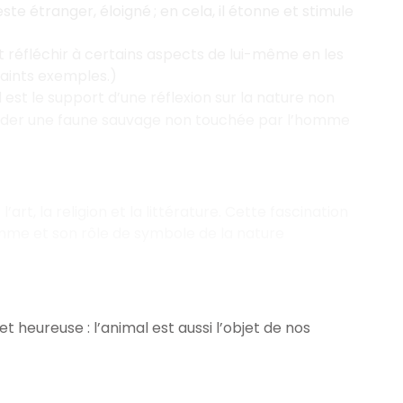
este étranger, éloigné ; en cela, il étonne et stimule
 et réfléchir à certains aspects de lui-même en les
maints exemples.)
l est le support d’une réflexion sur la nature non
arder une faune sauvage non touchée par l’homme
rt, la religion et la littérature. Cette fascination
homme et son rôle de symbole de la nature
t heureuse : l’animal est aussi l’objet de nos