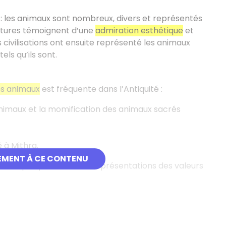
 les animaux sont nombreux, divers et représentés
ntures témoignent d’une
admiration esthétique
et
 civilisations ont ensuite représenté les animaux
els qu’ils sont.
des animaux
est fréquente dans l’Antiquité :
nimaux et la momification des animaux sacrés
 à Mithra.
EMENT À CE CONTENU
ymbolique qui en fait des représentations des valeurs