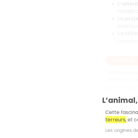
L’altéri
l’imagina
La proj
extérior
La réfle
transfor
EN RÉSUMÉ
L'animal occup
s’explique pa
authentique.
L’animal,
Cette fascina
terreurs,
et ce
Les origines d