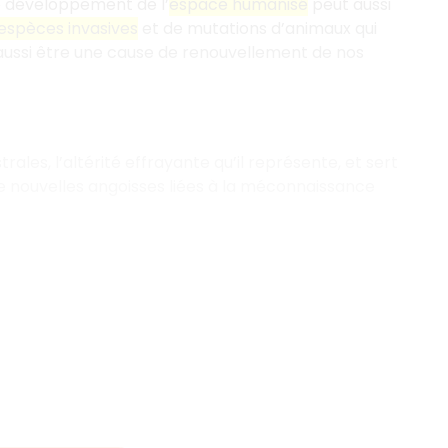
Le développement de l’
espace humanisé
peut aussi
espèces invasives
et de mutations d’animaux qui
ussi être une cause de renouvellement de nos
ales, l’altérité effrayante qu’il représente, et sert
e nouvelles angoisses liées à la méconnaissance