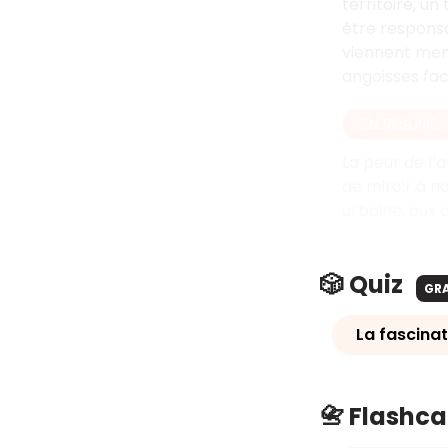
territoire, u
être responsa
viennent men
angoisses fa
EN RÉSUMÉ
La peur de l’a
de miroir à n
urbaine, aux 
🎲 Quiz
GR
La fascinat
📇 Flashc