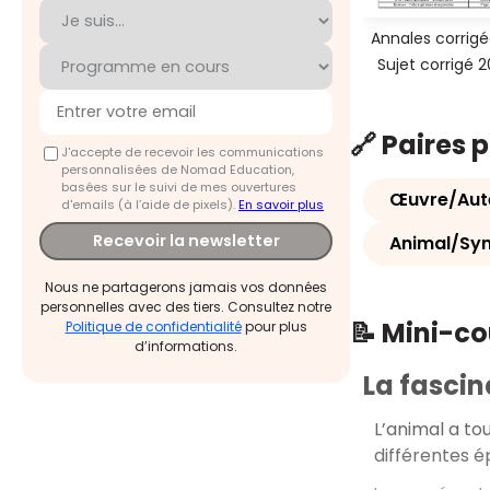
Annales corrigé
Sujet corrigé 
🔗 Paires 
J'accepte de recevoir les communications
personnalisées de Nomad Education,
basées sur le suivi de mes ouvertures
Œuvre/Aut
d'emails (à l’aide de pixels).
En savoir plus
Recevoir la newsletter
Animal/Sy
Nous ne partagerons jamais vos données
personnelles avec des tiers. Consultez notre
📝 Mini-c
Politique de confidentialité
pour plus
d’informations.
La fascin
L’animal a to
différentes é