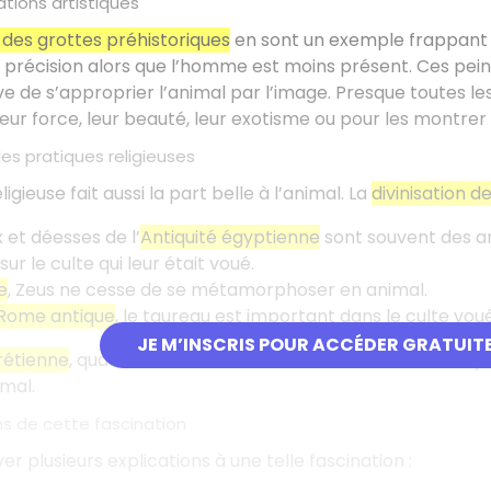
tions artistiques
 des grottes préhistoriques
en sont un exemple frappant :
 précision alors que l’homme est moins présent. Ces pei
ve de s’approprier l’animal par l’image. Presque toutes les
eur force, leur beauté, leur exotisme ou pour les montrer t
les pratiques religieuses
ligieuse fait aussi la part belle à l’animal. La
divinisation 
x et déesses de l’
Antiquité égyptienne
sont souvent des a
ur le culte qui leur était voué.
e
, Zeus ne cesse de se métamorphoser en animal.
Rome antique
, le taureau est important dans le culte voué
JE M’INSCRIS POUR ACCÉDER GRATUIT
hrétienne
, quant à elle, attribue aux animaux une valeur s
 mal.
ns de cette fascination
r plusieurs explications à une telle fascination :