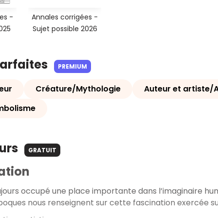
es -
Annales corrigées -
2025
Sujet possible 2026
parfaites
PREMIUM
eur
Créature/Mythologie
Auteur et artiste/
mbolisme
ours
GRATUIT
ation
ujours occupé une place importante dans l’imaginaire hu
poques nous renseignent sur cette fascination exercée su