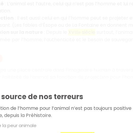
té
: L’animal est l’autre, celui qui n’est pas l’homme et lui r
tion.
ection
: Il est aussi celui en qui l’homme peut se projeter
isant. (Les fables d’Ésope ou de La Fontaine en donnent 
xion sur la nature
: Depuis le
XVIII
siècle
surtout, l’anima
e
mée par l’homme, l’authenticité et le besoin de sauveg
e une place centrale dans l’imaginaire humain à travers l’a
r l’altérité de l’animal, sa fonction de projection pour l’
 source de nos terreurs
tion de l’homme pour l’animal n’est pas toujours positive e
, depuis la Préhistoire.
e la peur animale