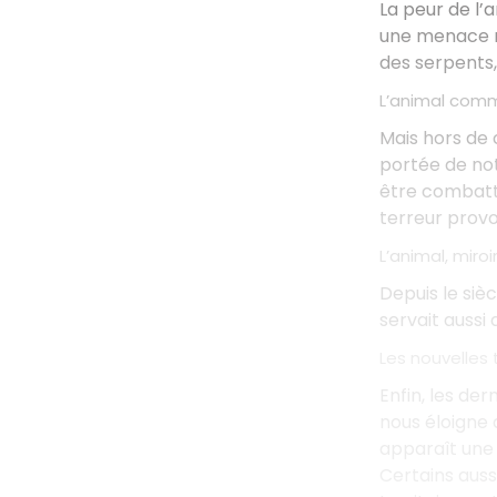
La peur de l’a
une menace r
des serpents,
L’animal comm
Mais hors de 
portée de no
être combattu
terreur provo
L’animal, miroi
Depuis le sièc
servait aussi
Les nouvelles 
Enfin, les de
nous éloigne 
apparaît un
Certains aus