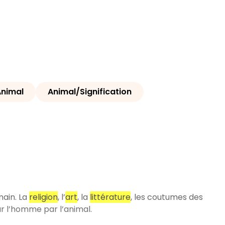
Animal
Animal/Signification
main. La
religion
, l’
art
, la
littérature
, les coutumes des
r l’homme par l’animal.