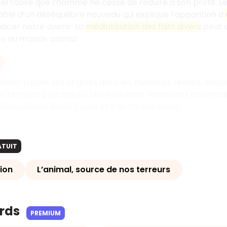
n territoire que l’homme ne cesse de réduire à son profit. 
ble d’un déséquilibre nouveau qui explique l’apparition d’
acer notre avenir. La
médiatisation des faits divers
peut a
ce au monde animal.
nimal trouve ses origines dans les menaces réelles, ancestr
os terreurs psychiques. Les évolutions modernes créent d
déséquilibres écologiques et à la médiatisation.
ATUIT
ion
L’animal, source de nos terreurs
ards
PREMIUM