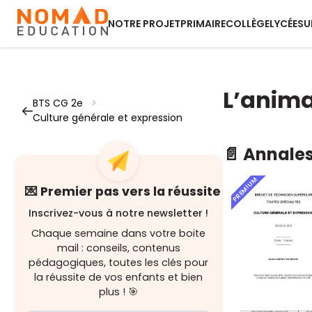
NOTRE PROJET
PRIMAIRE
COLLÈGE
LYCÉE
SU
L’anima
BTS CG 2e
>
Culture générale et expression
📄 Annale
PREMIUM
💌 Premier pas vers la réussite
Inscrivez-vous à notre newsletter !
Chaque semaine dans votre boite
mail : conseils, contenus
pédagogiques, toutes les clés pour
la réussite de vos enfants et bien
plus ! 🎯