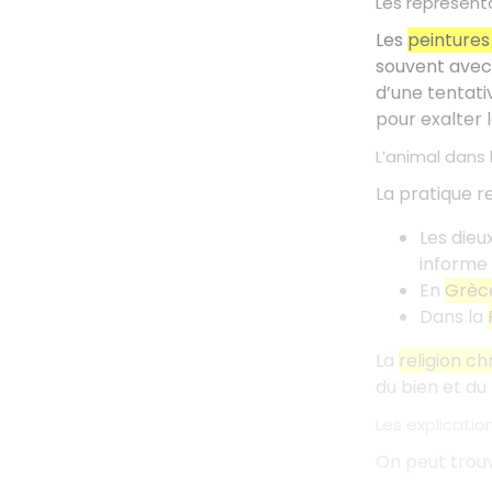
Les représenta
Les
peintures
souvent avec
d’une tentati
pour exalter l
L’animal dans 
La pratique re
Les dieu
informe s
En
Grèc
Dans la
La
religion c
du bien et du
Les explicatio
On peut trouve