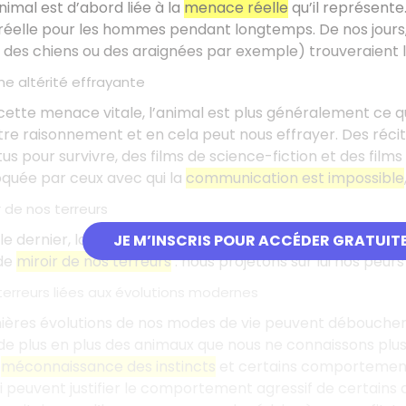
nimal est d’abord liée à la
menace réelle
qu’il représente
éelle pour les hommes pendant longtemps. De nos jours,
 des chiens ou des araignées par exemple) trouveraient 
e altérité effrayante
cette menace vitale, l’animal est plus généralement ce q
tre raisonnement et en cela peut nous effrayer. Des réc
s pour survivre, des films de science-fiction et des films
quée par ceux avec qui la
communication est impossible
r de nos terreurs
le dernier, la
psychanalyse
et les études des mécanismes
JE M’INSCRIS POUR ACCÉDER GRATUIT
 de
miroir de nos terreurs
: nous projetons sur lui nos peurs
terreurs liées aux évolutions modernes
rnières évolutions de nos modes de vie peuvent déboucher 
de plus en plus des animaux que nous ne connaissons plu
e
méconnaissance des instincts
et certains comportement
si peuvent justifier le comportement agressif de certai