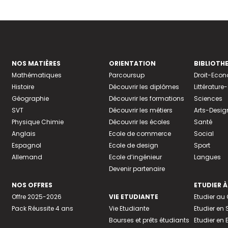
NOS MATIÈRES
ORIENTATION
BIBLIOTH
Mathématiques
Parcoursup
Droit-Eco
Histoire
Découvrir les diplômes
Littératur
Géographie
Découvrir les formations
Sciences
SVT
Découvrir les métiers
Arts-Desig
Physique Chimie
Découvrir les écoles
Santé
Anglais
Ecole de commerce
Social
Espagnol
Ecole de design
Sport
Allemand
Ecole d’ingénieur
Langues
Devenir partenaire
NOS OFFRES
ETUDIER À
Offre 2025-2026
VIE ETUDIANTE
Etudier a
Pack Réussite 4 ans
Vie Etudiante
Etudier en 
Bourses et prêts étudiants
Etudier en