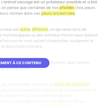
. L’animal sauvage est un prédateur possible et a été
 on pense que certaines de nos
phobies
(nos peurs
leurs racines dans ces
peurs ancestrales
.
ui nous est
autre
,
différent
, ce qui reste hors de
its mythologiques où des animaux monstrueux doivent
 d’horreur en sont autant d’exemples, soulignant la
, la diplomatie interdite.
 psychiques ont permis de montrer que l’animal
EMENT À CE CONTENU
 les plus grandes.
sur de nouvelles terreurs. Le
mode de vie urbain
s que sous l’aspect des animaux de compagnie. De là
s peuvent nous les rendre menaçants.
ns animaux sauvages comme une défense de leur