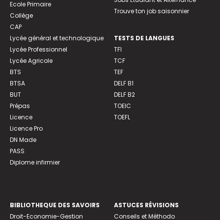
Ecole Primaire
Trouve ton job saisonnier
Collège
CAP
Lycée général et technologique
TESTS DE LANGUES
Lycée Professionnel
TFI
Lycée Agricole
TCF
BTS
TEF
BTSA
DELF B1
BUT
DELF B2
Prépas
TOEIC
Licence
TOEFL
Licence Pro
DN Made
PASS
Diplome infirmier
BIBLIOTHEQUE DES SAVOIRS
ASTUCES RÉVISIONS
Droit-Economie-Gestion
Conseils et Méthodo