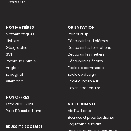
Fiches SUP
NOS MATIÈRES
ORIENTATION
Mathématiques
Parcoursup
Histoire
Découvrir les diplômes
Géographie
Découvrir les formations
SVT
Découvrir les métiers
Physique Chimie
Découvrir les écoles
Anglais
Ecole de commerce
Espagnol
Ecole de design
Allemand
Ecole d’ingénieur
Devenir partenaire
NOS OFFRES
Offre 2025-2026
VIE ETUDIANTE
Pack Réussite 4 ans
Vie Etudiante
Bourses et prêts étudiants
Logement Etudiant
REUSSITE SCOLAIRE
Jobs Etudiant et Alternance