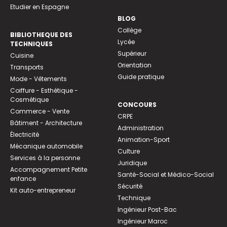
Etudier en Espagne
BLOG
Collège
BIBLIOTHEQUE DES
Lycée
TECHNIQUES
Supérieur
Cuisine
Orientation
Transports
Guide pratique
Mode - Vêtements
Coiffure - Esthétique -
Cosmétique
CONCOURS
Commerce - Vente
CRPE
Bâtiment - Architecture
Administration
Électricité
Animation-Sport
Mécanique automobile
Culture
Services à la personne
Juridique
Accompagnement Petite
Santé-Social et Médico-Social
enfance
Sécurité
Kit auto-entrepreneur
Technique
Ingénieur Post-Bac
Ingénieur Maroc