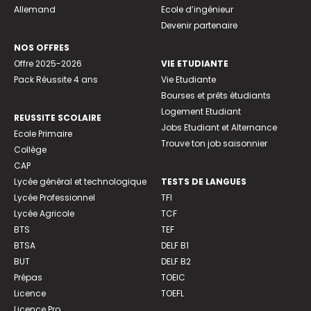
Allemand
Ecole d’ingénieur
Devenir partenaire
NOS OFFRES
Offre 2025-2026
VIE ETUDIANTE
Pack Réussite 4 ans
Vie Etudiante
Bourses et prêts étudiants
Logement Etudiant
REUSSITE SCOLAIRE
Jobs Etudiant et Alternance
Ecole Primaire
Trouve ton job saisonnier
Collège
CAP
Lycée général et technologique
TESTS DE LANGUES
Lycée Professionnel
TFI
Lycée Agricole
TCF
BTS
TEF
BTSA
DELF B1
BUT
DELF B2
Prépas
TOEIC
Licence
TOEFL
Licence Pro