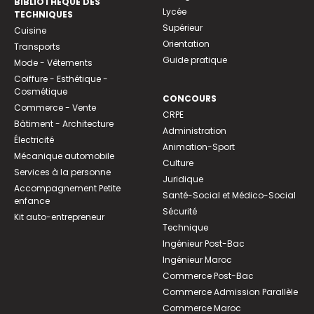
BIBLIOTHEQUE DES
Lycée
TECHNIQUES
Supérieur
Cuisine
Orientation
Transports
Guide pratique
Mode - Vêtements
Coiffure - Esthétique -
Cosmétique
CONCOURS
Commerce - Vente
CRPE
Bâtiment - Architecture
Administration
Électricité
Animation-Sport
Mécanique automobile
Culture
Services à la personne
Juridique
Accompagnement Petite
Santé-Social et Médico-Social
enfance
Sécurité
Kit auto-entrepreneur
Technique
Ingénieur Post-Bac
Ingénieur Maroc
Commerce Post-Bac
Commerce Admission Parallèle
Commerce Maroc