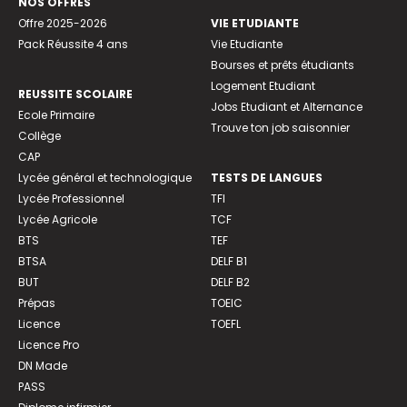
NOS OFFRES
Offre 2025-2026
VIE ETUDIANTE
Pack Réussite 4 ans
Vie Etudiante
Bourses et prêts étudiants
Logement Etudiant
REUSSITE SCOLAIRE
Jobs Etudiant et Alternance
Ecole Primaire
Trouve ton job saisonnier
Collège
CAP
Lycée général et technologique
TESTS DE LANGUES
Lycée Professionnel
TFI
Lycée Agricole
TCF
BTS
TEF
BTSA
DELF B1
BUT
DELF B2
Prépas
TOEIC
Licence
TOEFL
Licence Pro
DN Made
PASS