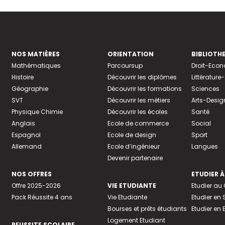
NOS MATIÈRES
ORIENTATION
BIBLIOTH
Mathématiques
Parcoursup
Droit-Eco
Histoire
Découvrir les diplômes
Littératur
Géographie
Découvrir les formations
Sciences
SVT
Découvrir les métiers
Arts-Desig
Physique Chimie
Découvrir les écoles
Santé
Anglais
Ecole de commerce
Social
Espagnol
Ecole de design
Sport
Allemand
Ecole d’ingénieur
Langues
Devenir partenaire
NOS OFFRES
ETUDIER À
Offre 2025-2026
VIE ETUDIANTE
Etudier a
Pack Réussite 4 ans
Vie Etudiante
Etudier en 
Bourses et prêts étudiants
Etudier en
Logement Etudiant
REUSSITE SCOLAIRE