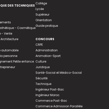
Collège
EQUE DES TECHNIQUES
Lycée
Supérieur
Orientation
tements
Guide pratique
 Esthétique - Cosmétique
- Vente
 Architecture
CONCOURS
CRPE
 automobile
Administration
 la personne
Animation-Sport
ement Petite enfance
Culture
ntrepreneur
Juridique
Santé-Social et Médico-Social
Sécurité
Technique
Ingénieur Post-Bac
Ingénieur Maroc
Commerce Post-Bac
Commerce Admission Parallèle