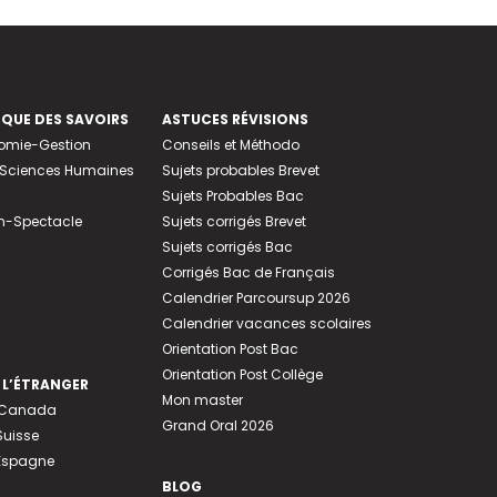
EQUE DES SAVOIRS
ASTUCES RÉVISIONS
nomie-Gestion
Conseils et Méthodo
e-Sciences Humaines
Sujets probables Brevet
Sujets Probables Bac
n-Spectacle
Sujets corrigés Brevet
Sujets corrigés Bac
Corrigés Bac de Français
Calendrier Parcoursup 2026
Calendrier vacances scolaires
Orientation Post Bac
Orientation Post Collège
 L’ÉTRANGER
Mon master
u Canada
Grand Oral 2026
Suisse
 Espagne
BLOG