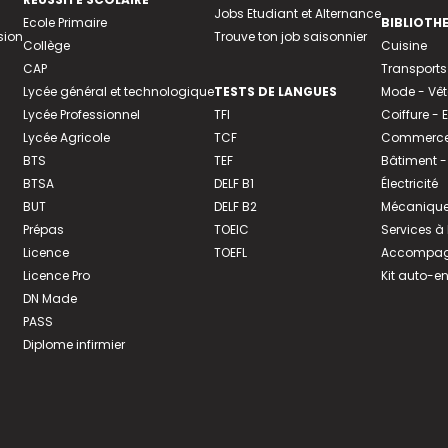
Jobs Etudiant et Alternance
Ecole Primaire
BIBLIOTH
sion
Trouve ton job saisonnier
Collège
Cuisine
CAP
Transports
Lycée général et technologique
TESTS DE LANGUES
Mode - Vê
Lycée Professionnel
TFI
Coiffure -
Lycée Agricole
TCF
Commerce 
BTS
TEF
Bâtiment -
BTSA
DELF B1
Électricité
BUT
DELF B2
Mécanique
Prépas
TOEIC
Services à
Licence
TOEFL
Accompagn
Licence Pro
Kit auto-e
DN Made
PASS
Diplome infirmier