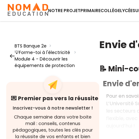
NOTRE PROJET
PRIMAIRE
COLLÈGE
LYCÉE
SU
Envie d
BTS Banque 2e
>
💡Forme-toi à l'électricité
>
Module 4 - Découvrir les
équipements de protection
📝 Mini-c
Envie d'en
Pour en savoi
💌 Premier pas vers la réussite
L’Université 
Inscrivez-vous à notre newsletter !
les secteurs d
Chaque semaine dans votre boite
flexible, ave
mail : conseils, contenus
aujourd’hui !
pédagogiques, toutes les clés pour
la réussite de vos enfants et bien