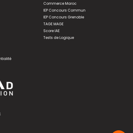
Commerce Maroc
IEP Concours Commun
IEP Concours Grenoble
TAGE MAGE
Score IAE
Tests de Logique
tialité
s