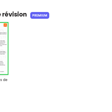
e révision
PREMIUM
s de