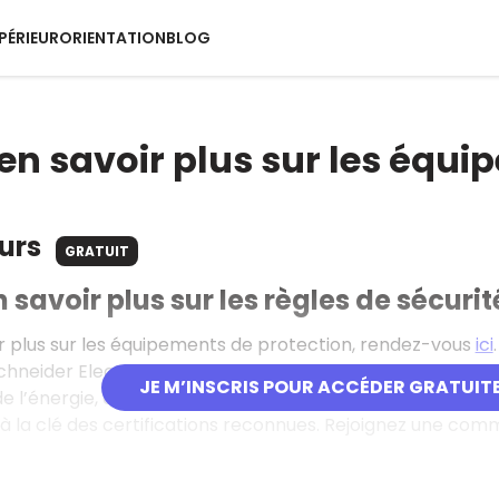
PÉRIEUR
ORIENTATION
BLOG
'en savoir plus sur les équi
ours
GRATUIT
 savoir plus sur les règles de sécurit
r plus sur les équipements de protection, rendez-vous
ici
.
Schneider Electric propose plus de 300 formations en li
JE M’INSCRIS POUR ACCÉDER GRATUIT
e l’énergie, de l’industrie et des infrastructures. Accessi
c à la clé des certifications reconnues. Rejoignez une co