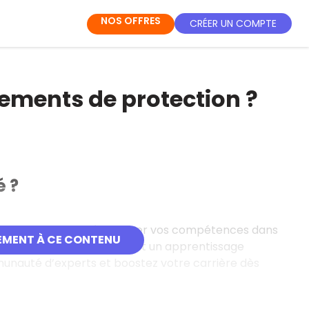
NOS OFFRES
CRÉER UN COMPTE
pements de protection ?
é ?
gne gratuites pour développer vos compétences dans
EMENT À CE CONTENU
bles en français, elles offrent un apprentissage
mmunauté d’experts et boostez votre carrière dès