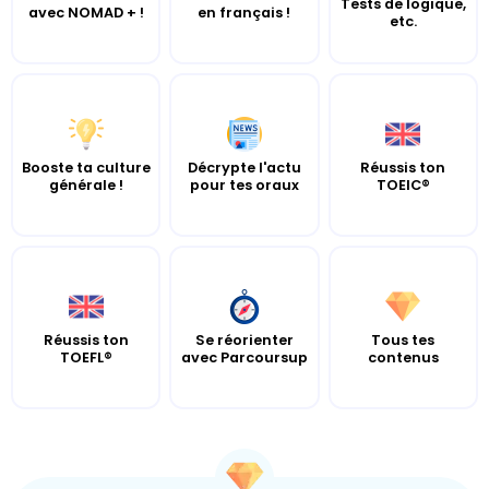
Tests de logique,
avec NOMAD + !
en français !
etc.
Booste ta culture
Décrypte l'actu
Réussis ton
générale !
pour tes oraux
TOEIC®
Réussis ton
Se réorienter
Tous tes
TOEFL®
avec Parcoursup
contenus