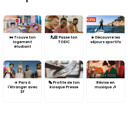
🛌 Trouve ton
💂🏻 Passe ton
☀️ Découvre les
logement
TOEIC
séjours sportifs
étudiant
✈️ Pars à
🗞️ Profite de ton
Révise en
l'étranger avec
kiosque Presse
musique 🎶
EF