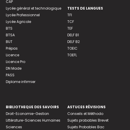
CAP
Lycée général et technologique
TESTS DE LANGUES
Lycée Professionnel
TFI
Lycée Agricole
TCF
BTS
TEF
BTSA
DELF B1
BUT
DELF B2
Prépas
TOEIC
Licence
TOEFL
Licence Pro
DN Made
PASS
Diplome infirmier
BIBLIOTHEQUE DES SAVOIRS
ASTUCES RÉVISIONS
Droit-Economie-Gestion
Conseils et Méthodo
Littérature-Sciences Humaines
Sujets probables Brevet
Sciences
Sujets Probables Bac