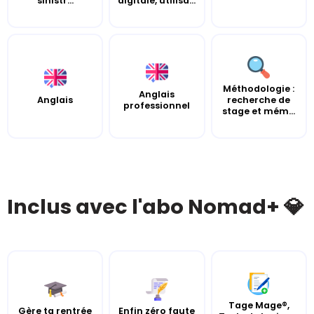
sinistr...
digitale, utilisa...
Méthodologie :
Anglais
Anglais
recherche de
professionnel
stage et mém...
Inclus avec l'abo Nomad+ 💎
Tage Mage®,
Gère ta rentrée
Enfin zéro faute