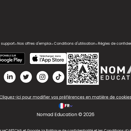
 support
-
Nos offres d'emploi
-
Conditions d'utilisation
-
Règles de confiden
Cliquez-ici pour modifier vos préférences en matière de cookie
FR
Nomad Education © 2026
ar reCAPTCHA et Google, la
Politique de confidentialité
et les
Conditions d’ut