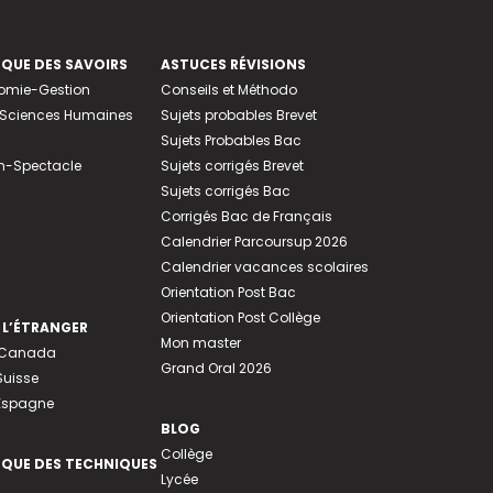
EQUE DES SAVOIRS
ASTUCES RÉVISIONS
nomie-Gestion
Conseils et Méthodo
e-Sciences Humaines
Sujets probables Brevet
Sujets Probables Bac
n-Spectacle
Sujets corrigés Brevet
Sujets corrigés Bac
Corrigés Bac de Français
Calendrier Parcoursup 2026
Calendrier vacances scolaires
Orientation Post Bac
Orientation Post Collège
 L’ÉTRANGER
Mon master
u Canada
Grand Oral 2026
Suisse
 Espagne
BLOG
Collège
EQUE DES TECHNIQUES
Lycée