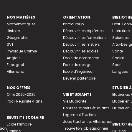
NOS MATIÈRES
ORIENTATION
BIBLIOTH
Mathématiques
Parcoursup
Droit-Eco
Histoire
Découvrir les diplômes
Littératur
Géographie
Découvrir les formations
Sciences
SVT
Découvrir les métiers
Arts-Desig
Physique Chimie
Découvrir les écoles
Santé
Anglais
Ecole de commerce
Social
Espagnol
Ecole de design
Sport
Allemand
Ecole d’ingénieur
Langues
Devenir partenaire
NOS OFFRES
ETUDIER À
Offre 2025-2026
VIE ETUDIANTE
Etudier a
Pack Réussite 4 ans
Vie Etudiante
Etudier en 
Bourses et prêts étudiants
Etudier en
Logement Etudiant
REUSSITE SCOLAIRE
Jobs Etudiant et Alternance
Ecole Primaire
BIBLIOTH
sion
Trouve ton job saisonnier
Collège
Cuisine