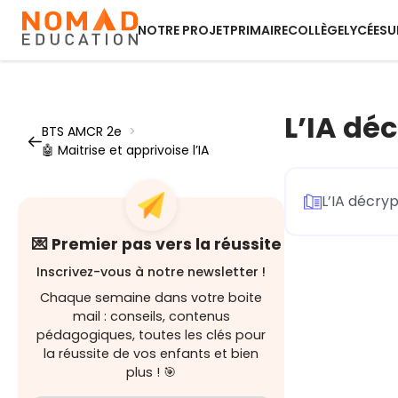
NOTRE PROJET
PRIMAIRE
COLLÈGE
LYCÉE
SU
L’IA dé
BTS AMCR 2e
>
🤖 Maitrise et apprivoise l’IA
L’IA décryp
💌 Premier pas vers la réussite
Inscrivez-vous à notre newsletter !
Chaque semaine dans votre boite
mail : conseils, contenus
pédagogiques, toutes les clés pour
la réussite de vos enfants et bien
plus ! 🎯