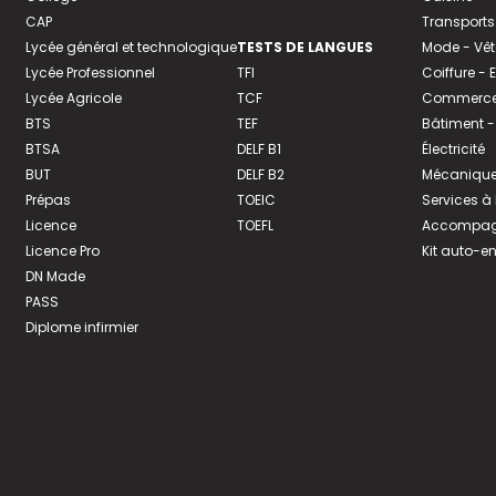
CAP
Transports
Lycée général et technologique
TESTS DE LANGUES
Mode - Vê
Lycée Professionnel
TFI
Coiffure -
Lycée Agricole
TCF
Commerce 
BTS
TEF
Bâtiment -
BTSA
DELF B1
Électricité
BUT
DELF B2
Mécanique
Prépas
TOEIC
Services à
Licence
TOEFL
Accompagn
Licence Pro
Kit auto-e
DN Made
PASS
Diplome infirmier