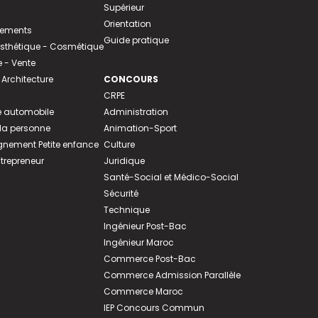
Supérieur
Orientation
tements
Guide pratique
 Esthétique - Cosmétique
- Vente
 Architecture
CONCOURS
CRPE
 automobile
Administration
 la personne
Animation-Sport
ement Petite enfance
Culture
ntrepreneur
Juridique
Santé-Social et Médico-Social
Sécurité
Technique
Ingénieur Post-Bac
Ingénieur Maroc
Commerce Post-Bac
Commerce Admission Parallèle
Commerce Maroc
IEP Concours Commun