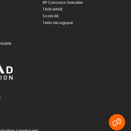
IEP Concours Grenoble
TAGE MAGE
Score IAE
Tests de Logique
tialité
s
ilisation
s’appliquent.