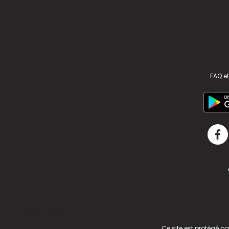
FAQ et
v2.311.4 US
Ce site est protégé p