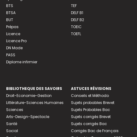
BTS
TEF
BTSA
DELF B1
BUT
DELF B2
Prépas
TOEIC
Licence
TOEFL
Licence Pro
DN Made
PASS
Diplome infirmier
BIBLIOTHEQUE DES SAVOIRS
ASTUCES RÉVISIONS
Droit-Economie-Gestion
Conseils et Méthodo
Littérature-Sciences Humaines
Sujets probables Brevet
Sciences
Sujets Probables Bac
Arts-Design-Spectacle
Sujets corrigés Brevet
Santé
Sujets corrigés Bac
Social
Corrigés Bac de Français