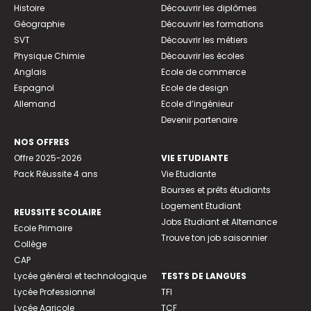
Histoire
Découvrir les diplômes
Géographie
Découvrir les formations
SVT
Découvrir les métiers
Physique Chimie
Découvrir les écoles
Anglais
Ecole de commerce
Espagnol
Ecole de design
Allemand
Ecole d’ingénieur
Devenir partenaire
NOS OFFRES
Offre 2025-2026
VIE ETUDIANTE
Pack Réussite 4 ans
Vie Etudiante
Bourses et prêts étudiants
Logement Etudiant
REUSSITE SCOLAIRE
Jobs Etudiant et Alternance
Ecole Primaire
Trouve ton job saisonnier
Collège
CAP
Lycée général et technologique
TESTS DE LANGUES
Lycée Professionnel
TFI
Lycée Agricole
TCF