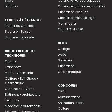
Sport
Calendrier Parcoursup 2026
Langues
Calendrier vacances scolaires
Orientation Post Bac
Orientation Post Collège
ETUDIER À L’ÉTRANGER
Mon master
Etudier au Canada
Grand Oral 2026
Etudier en Suisse
Etudier en Espagne
BLOG
Collège
BIBLIOTHEQUE DES
Lycée
TECHNIQUES
Supérieur
Cuisine
Orientation
Transports
Guide pratique
Mode - Vêtements
Coiffure - Esthétique -
Cosmétique
CONCOURS
Commerce - Vente
CRPE
Bâtiment - Architecture
Administration
Électricité
Animation-Sport
Mécanique automobile
Culture
Services à la personne