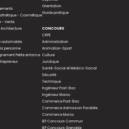
Orientation
tements
Guide pratique
 Esthétique - Cosmétique
- Vente
 Architecture
CONCOURS
CRPE
 automobile
Administration
 la personne
Animation-Sport
ement Petite enfance
Culture
ntrepreneur
Juridique
Santé-Social et Médico-Social
Sécurité
Technique
Ingénieur Post-Bac
Ingénieur Maroc
Commerce Post-Bac
Commerce Admission Parallèle
Commerce Maroc
IEP Concours Commun
IEP Concours Grenoble