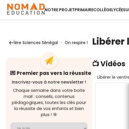
NOTRE PROJET
PRIMAIRE
COLLÈGE
LYCÉE
SU
Libérer 
1ère Sciences Sénégal
>
On respire !
📺 Vidéos
💌 Premier pas vers la réussite
Libérer le ventr
Inscrivez-vous à notre newsletter !
Chaque semaine dans votre boite
mail : conseils, contenus
pédagogiques, toutes les clés pour
la réussite de vos enfants et bien
plus ! 🎯