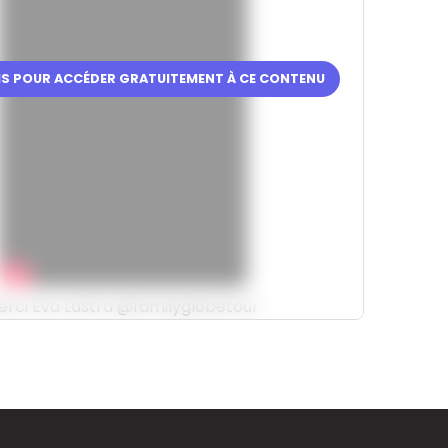
RIS POUR ACCÉDER GRATUITEMENT À CE CONTENU
erci Éva Lastra @familyglobetour