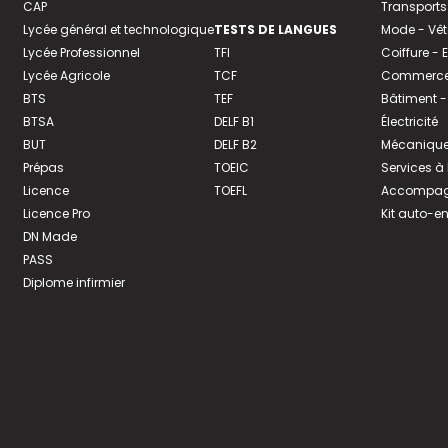
CAP
Transports
Lycée général et technologique
TESTS DE LANGUES
Mode - Vê
Lycée Professionnel
TFI
Coiffure -
Lycée Agricole
TCF
Commerce 
BTS
TEF
Bâtiment -
BTSA
DELF B1
Électricité
BUT
DELF B2
Mécanique
Prépas
TOEIC
Services à
Licence
TOEFL
Accompagn
Licence Pro
Kit auto-e
DN Made
PASS
Diplome infirmier