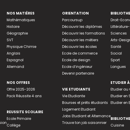
NOS MATIÈRES
ORIENTATION
BIBLIOTH
Mathématiques
Parcoursup
Droit-Eco
Histoire
Découvrir les diplômes
Littératur
Géographie
Découvrir les formations
Sciences
SVT
Découvrir les métiers
Arts-Desig
Physique Chimie
Découvrir les écoles
Santé
Anglais
Ecole de commerce
Social
Espagnol
Ecole de design
Sport
Allemand
Ecole d’ingénieur
Langues
Devenir partenaire
NOS OFFRES
ETUDIER À
Offre 2025-2026
VIE ETUDIANTE
Etudier a
Pack Réussite 4 ans
Vie Etudiante
Etudier en 
Bourses et prêts étudiants
Etudier en
Logement Etudiant
REUSSITE SCOLAIRE
Jobs Etudiant et Alternance
Ecole Primaire
BIBLIOTH
sion
Trouve ton job saisonnier
Collège
Cuisine