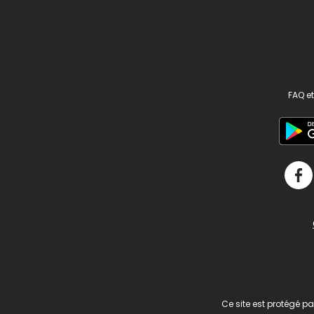
FAQ et
v2.311.4 US
Ce site est protégé p