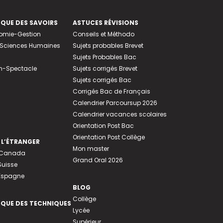
EQUE DES SAVOIRS
ASTUCES RÉVISIONS
nomie-Gestion
Conseils et Méthodo
e-Sciences Humaines
Sujets probables Brevet
Sujets Probables Bac
n-Spectacle
Sujets corrigés Brevet
Sujets corrigés Bac
Corrigés Bac de Français
Calendrier Parcoursup 2026
Calendrier vacances scolaires
Orientation Post Bac
Orientation Post Collège
 L’ÉTRANGER
Mon master
u Canada
Grand Oral 2026
Suisse
 Espagne
BLOG
Collège
EQUE DES TECHNIQUES
Lycée
Supérieur