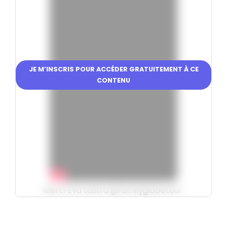
JE M’INSCRIS POUR ACCÉDER GRATUITEMENT À CE
CONTENU
Merci Éva Lastra @familyglobetour