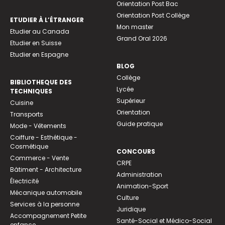
Orientation Post Bac
Orientation Post Collège
ETUDIER À L’ÉTRANGER
Mon master
Etudier au Canada
Grand Oral 2026
Etudier en Suisse
Etudier en Espagne
BLOG
Collège
BIBLIOTHEQUE DES
Lycée
TECHNIQUES
Supérieur
Cuisine
Orientation
Transports
Guide pratique
Mode - Vêtements
Coiffure - Esthétique -
Cosmétique
CONCOURS
Commerce - Vente
CRPE
Bâtiment - Architecture
Administration
Électricité
Animation-Sport
Mécanique automobile
Culture
Services à la personne
Juridique
Accompagnement Petite
Santé-Social et Médico-Social
enfance