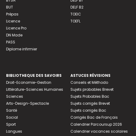
BTSA
DELF B1
BUT
DELF B2
Prépas
TOEIC
Licence
TOEFL
Licence Pro
DN Made
PASS
Diplome infirmier
BIBLIOTHEQUE DES SAVOIRS
ASTUCES RÉVISIONS
Droit-Economie-Gestion
Conseils et Méthodo
Littérature-Sciences Humaines
Sujets probables Brevet
Sciences
Sujets Probables Bac
Arts-Design-Spectacle
Sujets corrigés Brevet
Santé
Sujets corrigés Bac
Social
Corrigés Bac de Français
Sport
Calendrier Parcoursup 2026
Langues
Calendrier vacances scolaires