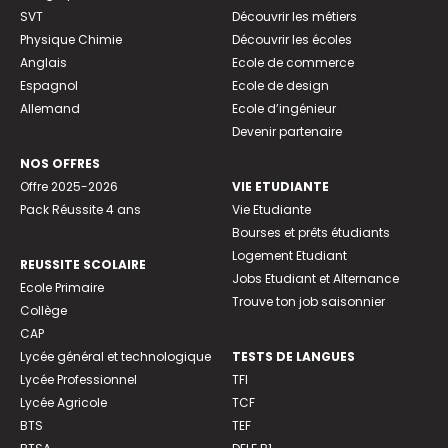
SVT
Découvrir les métiers
Physique Chimie
Découvrir les écoles
Anglais
Ecole de commerce
Espagnol
Ecole de design
Allemand
Ecole d’ingénieur
Devenir partenaire
NOS OFFRES
Offre 2025-2026
VIE ETUDIANTE
Pack Réussite 4 ans
Vie Etudiante
Bourses et prêts étudiants
Logement Etudiant
REUSSITE SCOLAIRE
Jobs Etudiant et Alternance
Ecole Primaire
Trouve ton job saisonnier
Collège
CAP
Lycée général et technologique
TESTS DE LANGUES
Lycée Professionnel
TFI
Lycée Agricole
TCF
BTS
TEF