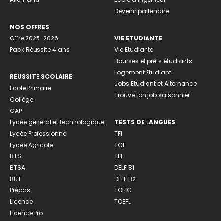
Devenir partenaire
NOS OFFRES
Offre 2025-2026
VIE ETUDIANTE
Pack Réussite 4 ans
Vie Etudiante
Bourses et prêts étudiants
Logement Etudiant
REUSSITE SCOLAIRE
Jobs Etudiant et Alternance
Ecole Primaire
Trouve ton job saisonnier
Collège
CAP
Lycée général et technologique
TESTS DE LANGUES
Lycée Professionnel
TFI
Lycée Agricole
TCF
BTS
TEF
BTSA
DELF B1
BUT
DELF B2
Prépas
TOEIC
Licence
TOEFL
Licence Pro