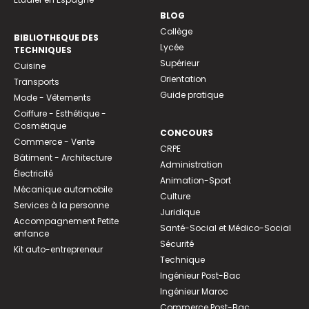
BLOG
Collège
BIBLIOTHEQUE DES
Lycée
TECHNIQUES
Supérieur
Cuisine
Orientation
Transports
Guide pratique
Mode - Vêtements
Coiffure - Esthétique -
Cosmétique
CONCOURS
Commerce - Vente
CRPE
Bâtiment - Architecture
Administration
Électricité
Animation-Sport
Mécanique automobile
Culture
Services à la personne
Juridique
Accompagnement Petite
Santé-Social et Médico-Social
enfance
Sécurité
Kit auto-entrepreneur
Technique
Ingénieur Post-Bac
Ingénieur Maroc
Commerce Post-Bac