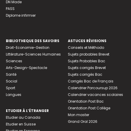
DN Made
PASS
Diplome infirmier
BIBLIOTHEQUE DES SAVOIRS
ASTUCES RÉVISIONS
Droit-Economie-Gestion
Conseils et Méthodo
Littérature-Sciences Humaines
Sujets probables Brevet
Sciences
Sujets Probables Bac
Arts-Design-Spectacle
Sujets corrigés Brevet
Santé
Sujets corrigés Bac
Social
Corrigés Bac de Français
Sport
Calendrier Parcoursup 2026
Langues
Calendrier vacances scolaires
Orientation Post Bac
Orientation Post Collège
ETUDIER À L’ÉTRANGER
Mon master
Etudier au Canada
Grand Oral 2026
Etudier en Suisse
Etudier en Espagne