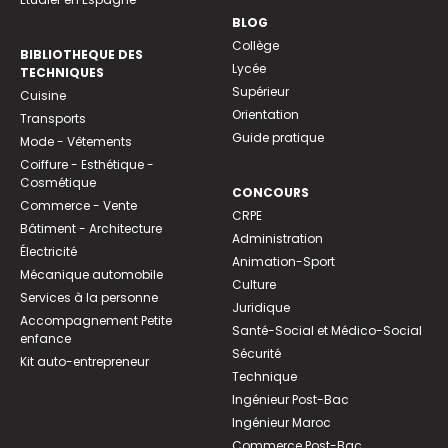
BLOG
Collège
BIBLIOTHEQUE DES
Lycée
TECHNIQUES
Supérieur
Cuisine
Orientation
Transports
Guide pratique
Mode - Vêtements
Coiffure - Esthétique -
Cosmétique
CONCOURS
Commerce - Vente
CRPE
Bâtiment - Architecture
Administration
Électricité
Animation-Sport
Mécanique automobile
Culture
Services à la personne
Juridique
Accompagnement Petite
Santé-Social et Médico-Social
enfance
Sécurité
Kit auto-entrepreneur
Technique
Ingénieur Post-Bac
Ingénieur Maroc
Commerce Post-Bac