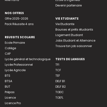
Devenir partenaire
NOS OFFRES
Offre 2025-2026
VIE ETUDIANTE
Pack Réussite 4 ans
Vie Etudiante
Bourses et prêts étudiants
Logement Etudiant
REUSSITE SCOLAIRE
Jobs Etudiant et Alternance
Ecole Primaire
Trouve ton job saisonnier
Collège
CAP
Lycée général et technologique
TESTS DE LANGUES
Lycée Professionnel
TFI
Lycée Agricole
TCF
BTS
TEF
BTSA
DELF B1
BUT
DELF B2
Prépas
TOEIC
Licence
TOEFL
Licence Pro