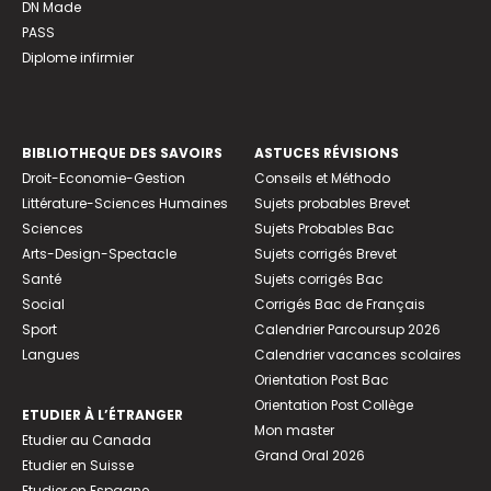
DN Made
PASS
Diplome infirmier
BIBLIOTHEQUE DES SAVOIRS
ASTUCES RÉVISIONS
Droit-Economie-Gestion
Conseils et Méthodo
Littérature-Sciences Humaines
Sujets probables Brevet
Sciences
Sujets Probables Bac
Arts-Design-Spectacle
Sujets corrigés Brevet
Santé
Sujets corrigés Bac
Social
Corrigés Bac de Français
Sport
Calendrier Parcoursup 2026
Langues
Calendrier vacances scolaires
Orientation Post Bac
Orientation Post Collège
ETUDIER À L’ÉTRANGER
Mon master
Etudier au Canada
Grand Oral 2026
Etudier en Suisse
Etudier en Espagne