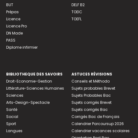
BUT
DELF B2
Prépas
TOEIC
Licence
TOEFL
Licence Pro
DN Made
PASS
Diplome infirmier
BIBLIOTHEQUE DES SAVOIRS
ASTUCES RÉVISIONS
Droit-Economie-Gestion
Conseils et Méthodo
Littérature-Sciences Humaines
Sujets probables Brevet
Sciences
Sujets Probables Bac
Arts-Design-Spectacle
Sujets corrigés Brevet
Santé
Sujets corrigés Bac
Social
Corrigés Bac de Français
Sport
Calendrier Parcoursup 2026
Langues
Calendrier vacances scolaires
Orientation Post Bac