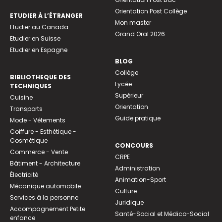
Orientation Post Collège
ETUDIER À L’ÉTRANGER
Mon master
Etudier au Canada
Grand Oral 2026
Etudier en Suisse
Etudier en Espagne
BLOG
Collège
BIBLIOTHEQUE DES
Lycée
TECHNIQUES
Supérieur
Cuisine
Orientation
Transports
Guide pratique
Mode - Vêtements
Coiffure - Esthétique -
Cosmétique
CONCOURS
Commerce - Vente
CRPE
Bâtiment - Architecture
Administration
Électricité
Animation-Sport
Mécanique automobile
Culture
Services à la personne
Juridique
Accompagnement Petite
Santé-Social et Médico-Social
enfance