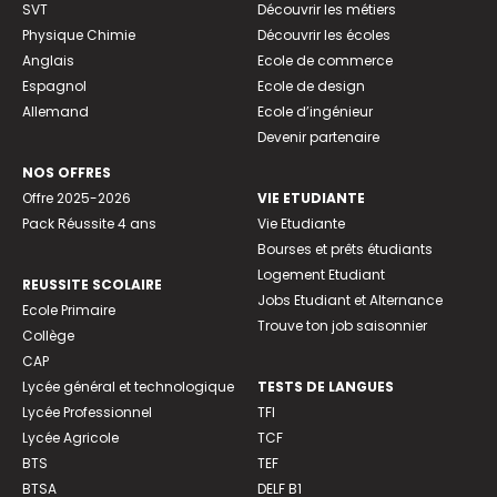
SVT
Découvrir les métiers
Physique Chimie
Découvrir les écoles
Anglais
Ecole de commerce
Espagnol
Ecole de design
Allemand
Ecole d’ingénieur
Devenir partenaire
NOS OFFRES
Offre 2025-2026
VIE ETUDIANTE
Pack Réussite 4 ans
Vie Etudiante
Bourses et prêts étudiants
Logement Etudiant
REUSSITE SCOLAIRE
Jobs Etudiant et Alternance
Ecole Primaire
Trouve ton job saisonnier
Collège
CAP
Lycée général et technologique
TESTS DE LANGUES
Lycée Professionnel
TFI
Lycée Agricole
TCF
BTS
TEF
BTSA
DELF B1