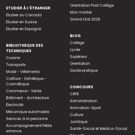
Orientation Post Collège
ETUDIER À L’ÉTRANGER
Mon master
Etudier au Canada
Grand Oral 2026
Etudier en Suisse
Etudier en Espagne
BLOG
Collège
BIBLIOTHEQUE DES
Lycée
TECHNIQUES
Supérieur
Cuisine
Orientation
Transports
Guide pratique
Mode - Vêtements
Coiffure - Esthétique -
Cosmétique
CONCOURS
Commerce - Vente
CRPE
Bâtiment - Architecture
Administration
Électricité
Animation-Sport
Mécanique automobile
Culture
Services à la personne
Juridique
Accompagnement Petite
Santé-Social et Médico-Social
enfance