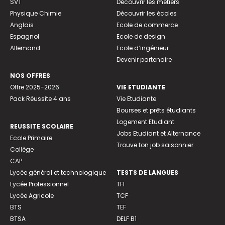
SVT
Découvrir les métiers
Physique Chimie
Découvrir les écoles
Anglais
Ecole de commerce
Espagnol
Ecole de design
Allemand
Ecole d’ingénieur
Devenir partenaire
NOS OFFRES
Offre 2025-2026
VIE ETUDIANTE
Pack Réussite 4 ans
Vie Etudiante
Bourses et prêts étudiants
Logement Etudiant
REUSSITE SCOLAIRE
Jobs Etudiant et Alternance
Ecole Primaire
Trouve ton job saisonnier
Collège
CAP
Lycée général et technologique
TESTS DE LANGUES
Lycée Professionnel
TFI
Lycée Agricole
TCF
BTS
TEF
BTSA
DELF B1