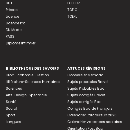
BUT
DELF B2
Prépas
TOEIC
Licence
TOEFL
Licence Pro
DN Made
PASS
Diplome infirmier
BIBLIOTHEQUE DES SAVOIRS
ASTUCES RÉVISIONS
Droit-Economie-Gestion
Conseils et Méthodo
Littérature-Sciences Humaines
Sujets probables Brevet
Sciences
Sujets Probables Bac
Arts-Design-Spectacle
Sujets corrigés Brevet
Santé
Sujets corrigés Bac
Social
Corrigés Bac de Français
Sport
Calendrier Parcoursup 2026
Langues
Calendrier vacances scolaires
Orientation Post Bac