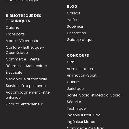
BLOG
Collège
BIBLIOTHEQUE DES
Lycée
TECHNIQUES
Supérieur
Cuisine
Orientation
Transports
Guide pratique
Mode - Vêtements
Coiffure - Esthétique -
Cosmétique
CONCOURS
Commerce - Vente
CRPE
Bâtiment - Architecture
Administration
Électricité
Animation-Sport
Mécanique automobile
Culture
Services à la personne
Juridique
Accompagnement Petite
Santé-Social et Médico-Social
enfance
Sécurité
Kit auto-entrepreneur
Technique
Ingénieur Post-Bac
Ingénieur Maroc
Commerce Post-Bac