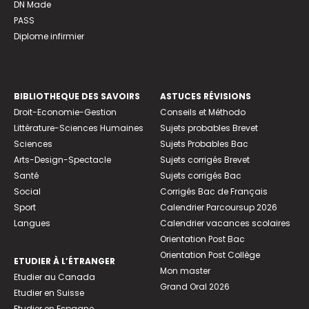
DN Made
PASS
Diplome infirmier
BIBLIOTHEQUE DES SAVOIRS
ASTUCES RÉVISIONS
Droit-Economie-Gestion
Conseils et Méthodo
Littérature-Sciences Humaines
Sujets probables Brevet
Sciences
Sujets Probables Bac
Arts-Design-Spectacle
Sujets corrigés Brevet
Santé
Sujets corrigés Bac
Social
Corrigés Bac de Français
Sport
Calendrier Parcoursup 2026
Langues
Calendrier vacances scolaires
Orientation Post Bac
Orientation Post Collège
ETUDIER À L’ÉTRANGER
Mon master
Etudier au Canada
Grand Oral 2026
Etudier en Suisse
Etudier en Espagne