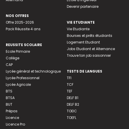
Devenir partenaire
NOS OFFRES
Offre 2025-2026
VIE ETUDIANTE
Pack Réussite 4 ans
Vie Etudiante
Bourses et prêts étudiants
Logement Etudiant
REUSSITE SCOLAIRE
Jobs Etudiant et Alternance
Ecole Primaire
Trouve ton job saisonnier
Collège
CAP
Lycée général et technologique
TESTS DE LANGUES
Lycée Professionnel
TFI
Lycée Agricole
TCF
BTS
TEF
BTSA
DELF B1
BUT
DELF B2
Prépas
TOEIC
Licence
TOEFL
Licence Pro